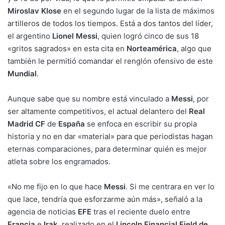
Miroslav Klose
en el segundo lugar de la lista de máximos
artilleros de todos los tiempos. Está a dos tantos del líder,
el argentino
Lionel Messi
, quien logró cinco de sus 18
«gritos sagrados» en esta cita en
Norteamérica
, algo que
también le permitió comandar el renglón ofensivo de este
Mundial
.
Aunque sabe que su nombre está vinculado a
Messi
, por
ser altamente competitivos, el actual delantero del
Real
Madrid CF
de
España
se enfoca en escribir su propia
historia y no en dar «material» para que periodistas hagan
eternas comparaciones, para determinar quién es mejor
atleta sobre los engramados.
«No me fijo en lo que hace
Messi
. Si me centrara en ver lo
que lace, tendría que esforzarme aún más», señaló a la
agencia de noticias
EFE
tras el reciente duelo entre
Francia
e
Irak
, realizado en el
Lincoln Financial Field de