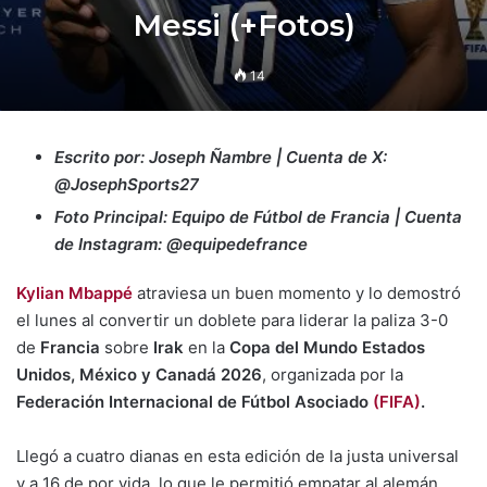
Messi (+Fotos)
14
Escrito por: Joseph Ñambre | Cuenta de X:
@JosephSports27
Foto Principal: Equipo de Fútbol de Francia | Cuenta
de Instagram: @equipedefrance
Kylian Mbappé
atraviesa un buen momento y lo demostró
el lunes al convertir un doblete para liderar la paliza 3-0
de
Francia
sobre
Irak
en la
Copa del Mundo Estados
Unidos, México y Canadá 2026
, organizada por la
Federación Internacional de Fútbol Asociado
(FIFA)
.
Llegó a cuatro dianas en esta edición de la justa universal
y a 16 de por vida, lo que le permitió empatar al alemán