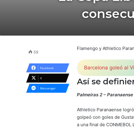
consecut
Flamengo y Athletico Paran
59
Barcelona goleó al V
Facebook
X
Así se definie
Messenger
Palmeiras 2 – Paranaense
Athletico Paranaense logró 
golpeó con goles de Gustavo
a una final de CONMEBOL Li