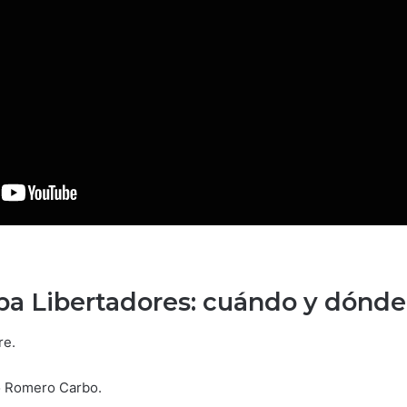
opa Libertadores: cuándo y dónde
re.
o Romero Carbo.