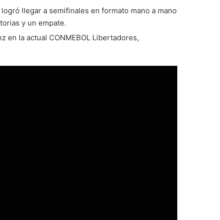
 logró llegar a semifinales en formato mano a mano
torias y un empate.
lez en la actual CONMEBOL Libertadores,