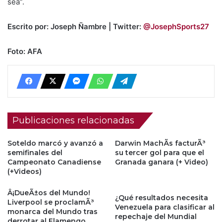
sea”.
Escrito por: Joseph Ñambre | Twitter:
@JosephSports27
Foto: AFA
Publicaciones relacionadas
Soteldo marcó y avanzó a
Darwin MachÃ­s facturÃ³
semifinales del
su tercer gol para que el
Campeonato Canadiense
Granada ganara (+ Video)
(+Videos)
Â¡DueÃ±os del Mundo!
¿Qué resultados necesita
Liverpool se proclamÃ³
Venezuela para clasificar al
monarca del Mundo tras
repechaje del Mundial
derrotar al Flamengo