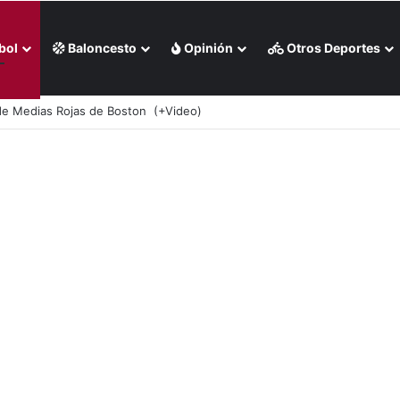
bol
Baloncesto
Opinión
Otros Deportes
ha de victorias de Bravos de Atlanta (+Videos)