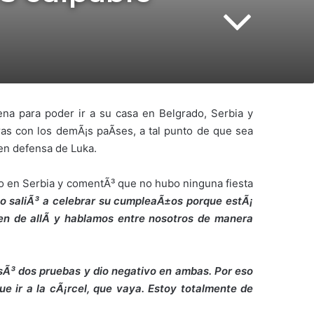
ena para poder ir a su casa en Belgrado, Serbia y
ras con los demÃ¡s paÃ­ses, a tal punto de que sea
³ en defensa de Luka.
io en Serbia y comentÃ³ que no hubo ninguna fiesta
o saliÃ³ a celebrar su cumpleaÃ±os porque estÃ¡
en de allÃ­ y hablamos entre nosotros de manera
³ dos pruebas y dio negativo en ambas. Por eso
ue ir a la cÃ¡rcel, que vaya. Estoy totalmente de