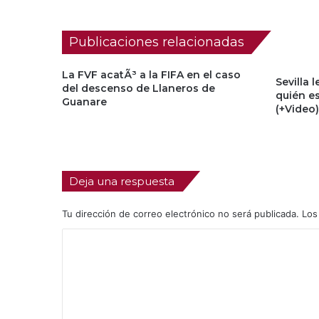
Publicaciones relacionadas
La FVF acatÃ³ a la FIFA en el caso
Sevilla
del descenso de Llaneros de
quién es
Guanare
(+Video)
Deja una respuesta
Tu dirección de correo electrónico no será publicada.
Los
C
o
m
e