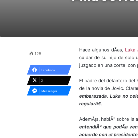
Hace algunos dÃ­as,
Luka 
125
cuidar de su hijo de solo 
juzgado en una corte, con p
Facebook
El padre del delantero del
X
de la novia de Jovic. Clar
Messenger
embarazada. Luka no cele
regularâ€.
AdemÃ¡s, hablÃ³ sobre la a
entendiÃ³ que podÃ­a veni
acuerdo con el presidente 