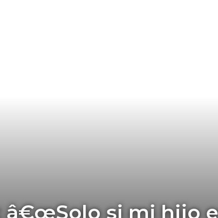
: â€œSolo si mi hijo 