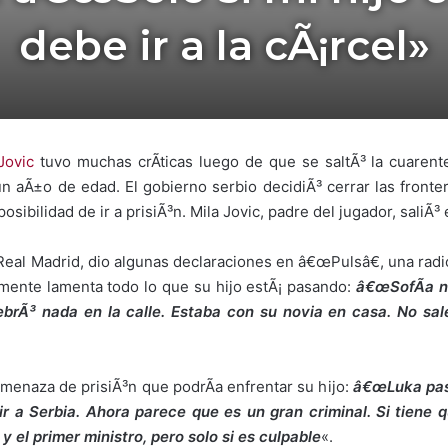
debe ir a la cÃ¡rcel»
Jovic
tuvo muchas crÃ­ticas luego de que se saltÃ³ la cuarent
un aÃ±o de edad. El gobierno serbio decidiÃ³ cerrar las fronte
osibilidad de ir a prisiÃ³n. Mila Jovic, padre del jugador, saliÃ
 Real Madrid, dio algunas declaraciones en â€œPulsâ€, una rad
amente lamenta todo lo que su hijo estÃ¡ pasando:
â€œSofÃ­a n
brÃ³ nada en la calle. Estaba con su novia en casa. No sal
menaza de prisiÃ³n que podrÃ­a enfrentar su hijo:
â€œLuka pasÃ
r a Serbia. Ahora parece que es un gran criminal. Si tiene q
y el primer ministro, pero solo si es culpable
«.