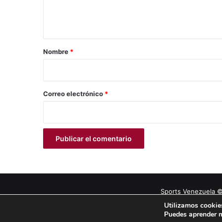
n
t
a
r
Nombre
*
i
o
*
Correo electrónico
*
Sports Venezuela ©
Utilizamos cookies
Puedes aprender m