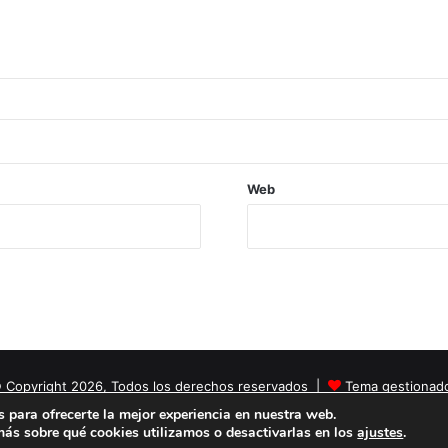
Web
 Copyright 2026, Todos los derechos reservados |
Tema gestionad
 para ofrecerte la mejor experiencia en nuestra web.
Facebook
X
YouTube
Instagram
ás sobre qué cookies utilizamos o desactivarlas en los
ajustes
.