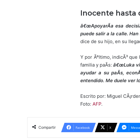
Inocente hasta 
â€œApoyarÃ­a esa decisiÃ
puede salir a la calle. Ha
dice de su hijo, en su lleg
Y por Ãºltimo, indicÃ³ que
familia y paÃ­s:
â€œLuka vin
ayudar a su paÃ­s, econ
entendido. Me duele ver l
Escrito por: Miguel CÃ¡rde
Foto:
AFP
.
Compartir
Facebook
X
Messe