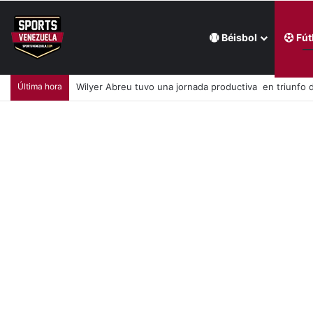
Béisbol
Fút
Última hora
Ronald Acuña Jr sonó un par jonrones y extendió rac