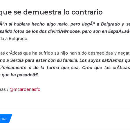
que se demuestra lo contrario
³n si hubiera hecho algo malo, pero llegÃ³ a Belgrado y s
n salido fotos de los dos divirtiÃ©ndose, pero son en EspaÃ±aâ
ada a Belgrado.
 las crÃ­ticas que ha sufrido su hijo han sido desmedidas y nega
o a Serbia para estar con su familia. Los suyos sabÃ­amos qu
Ã³micamente o de la forma que sea. Creo que las crÃ­tica
o que ha pasadoâ€.
nas /
@mcardenasfc
nger