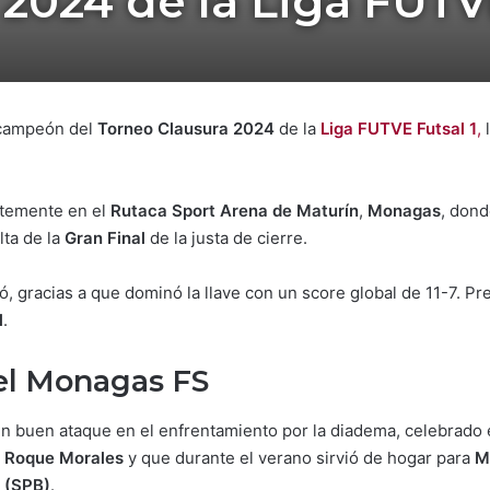
2024 de la Liga FUTVE
 campeón del
Torneo Clausura 2024
de la
Liga FUTVE Futsal 1
,
l
ntemente en el
Rutaca Sport Arena de Maturín
,
Monagas
, dond
lta de la
Gran Final
de la justa de cierre.
ló, gracias a que dominó la llave con un score global de 11-7. P
l
.
el Monagas FS
un buen ataque en el enfrentamiento por la diadema, celebrad
o Roque Morales
y que durante el verano sirvió de hogar para
M
o (SPB)
.