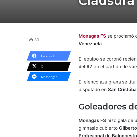
Clausura 
Monagas FS
se proclamó
39
Venezuela
.
Facebook
El equipo se coronó recie
del 97
en el partido de vue
X
Messenger
El elenco azulgrana se titu
disputado en
San Cristóba
Goleadores d
Monagas FS
hizo gala de 
gimnasio cubierto
Gilbert
Profesional de Baloncest