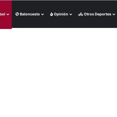
bol
Baloncesto
Opinión
Otros Deportes
un par de doradas