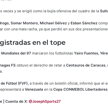
 veces y se erigió como la bujía ofensiva del cuadro de la
Sult
drogo, Somar Montero, Michael Gélvez
y
Esban Sánchez
compl
 con una mala racha, ya que perdió en sus dos presentaciones 
gistradas en el tope
Mundiales del 97
marcaron los futbolistas
Yairo Fuentes, Yér
nagas FS
obtuvo el derecho de retar a
Centauros de Caracas
,
a.
de Fútbol (FVF)
, a través de un boletín oficial, informó que el 
representará a
Venezuela
en la
Copa CONMEBOL Libertadores
e | Cuenta de X:
@JosephSports27