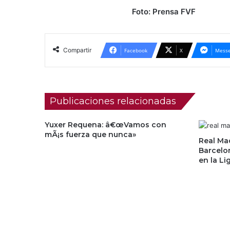
Foto: Prensa FVF
Compartir
Facebook
X
Messe
Publicaciones relacionadas
Yuxer Requena: â€œVamos con
mÃ¡s fuerza que nunca»
Real Ma
Barcelon
en la Li