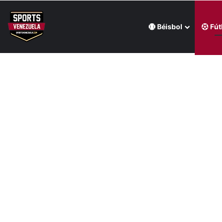
Béisbol
Fút
Última hora
Julio Mayora agrandó su leyenda en Juegos CAC con 