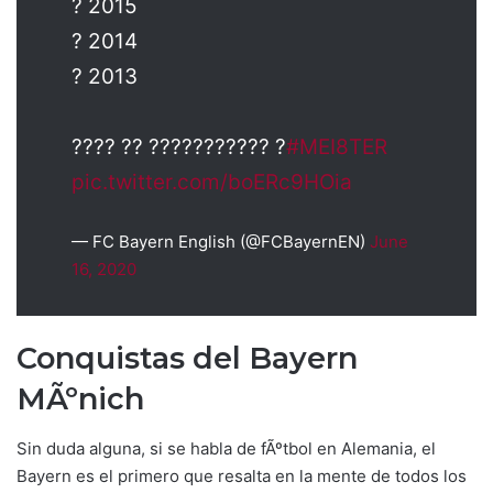
? 2015
? 2014
? 2013
???? ?? ??????????? ?
#MEI8TER
pic.twitter.com/boERc9HOia
— FC Bayern English (@FCBayernEN)
June
16, 2020
Conquistas del Bayern
MÃºnich
Sin duda alguna, si se habla de fÃºtbol en Alemania, el
Bayern es el primero que resalta en la mente de todos los