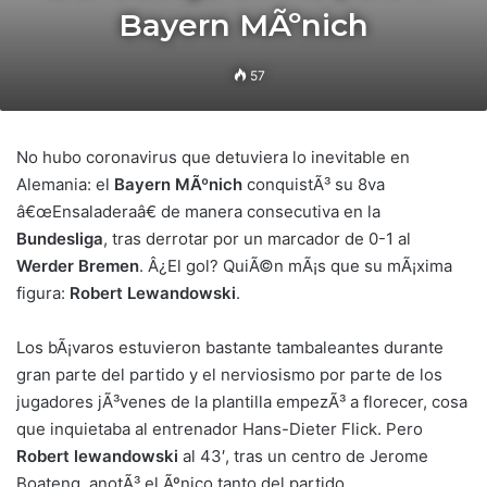
Bayern MÃºnich
57
No hubo coronavirus que detuviera lo inevitable en
Alemania: el
Bayern MÃºnich
conquistÃ³ su 8va
â€œEnsaladeraâ€ de manera consecutiva en la
Bundesliga
, tras derrotar por un marcador de 0-1 al
Werder Bremen
. Â¿El gol? QuiÃ©n mÃ¡s que su mÃ¡xima
figura:
Robert Lewandowski
.
Los bÃ¡varos estuvieron bastante tambaleantes durante
gran parte del partido y el nerviosismo por parte de los
jugadores jÃ³venes de la plantilla empezÃ³ a florecer, cosa
que inquietaba al entrenador Hans-Dieter Flick. Pero
Robert lewandowski
al 43′, tras un centro de Jerome
Boateng, anotÃ³ el Ãºnico tanto del partido.