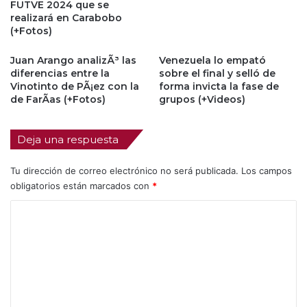
FUTVE 2024 que se
realizará en Carabobo
(+Fotos)
Juan Arango analizÃ³ las
Venezuela lo empató
diferencias entre la
sobre el final y selló de
Vinotinto de PÃ¡ez con la
forma invicta la fase de
de FarÃ­as (+Fotos)
grupos (+Videos)
Deja una respuesta
Tu dirección de correo electrónico no será publicada.
Los campos
obligatorios están marcados con
*
C
o
m
e
n