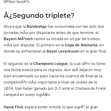
fÃºtbol teutÃ³n.
Â¿Segundo triplete?
Ahora que la
Bundesliga
fue consumada con tan solo dos
jornadas mÃ¡s por disputarse antes de que termine, el
Bayern MÃºnich
centra su mirada en un par de trofeos
mÃ¡s por disputar. El primero es la
Copa de Alemania
, en
donde se enfrentaran al
Bayer Leverkusen
en la gran final.
El segundo es la
Champions League
, la cual aÃºn no tiene
una fecha exacta para su regreso. Aun asÃ­ dejaron muy
bien encaminado su paso hacia los cuartos de final de la
competiciÃ³n mÃ¡s importante a nivel de clubes de la
UEFA, tras haber ganado por 0-3 ante el Chelsea de Frank
Lampard en suelo inglÃ©s.
Hansi Flick
espera poder emular lo que logrÃ³ el gran