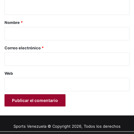
t
a
r
Nombre
*
i
o
*
Correo electrónico
*
Web
Sports Venezuela © Copyright 2026, Todos los derechos