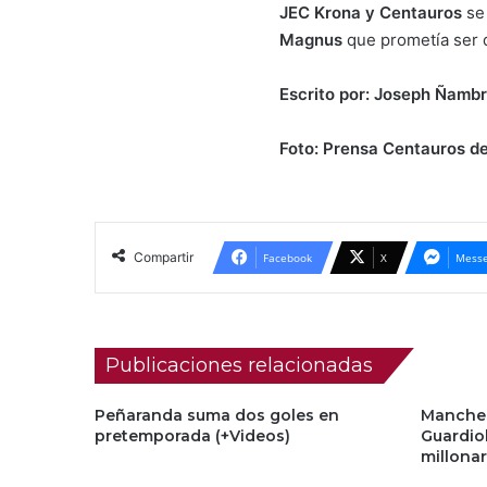
JEC Krona y Centauros
se 
Magnus
que prometía ser 
Escrito por: Joseph Ñambr
Foto: Prensa Centauros d
Compartir
Facebook
X
Messe
Publicaciones relacionadas
Peñaranda suma dos goles en
Manches
pretemporada (+Videos)
Guardio
millonar