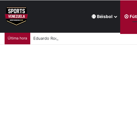
Béisbol
Fút
Última hora
Eduardo Rodríguez no tuvo suerte en su reciente ape