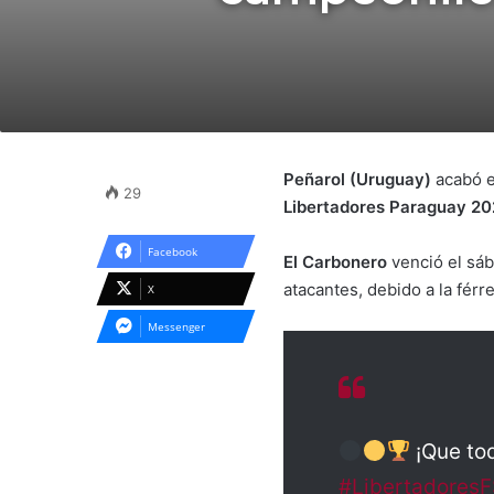
Peñarol
(Uruguay)
acabó e
29
Libertadores Paraguay 20
Facebook
El Carbonero
venció el sáb
atacantes, debido a la fér
X
Messenger
¡Que to
#LibertadoresF