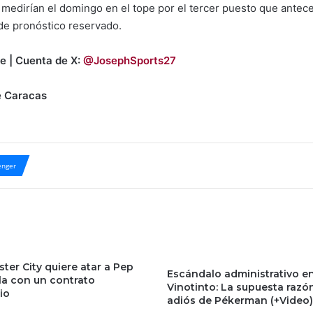
medirían el domingo en el tope por el tercer puesto que antec
de pronóstico reservado.
e | Cuenta de X:
@JosephSports27
e Caracas
nger
ter City quiere atar a Pep
Escándalo administrativo en
la con un contrato
Vinotinto: La supuesta razó
io
adiós de Pékerman (+Video)