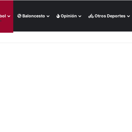
bol
Baloncesto
Opinión
Otros Deportes
rtura para Cascabeles de Arizona