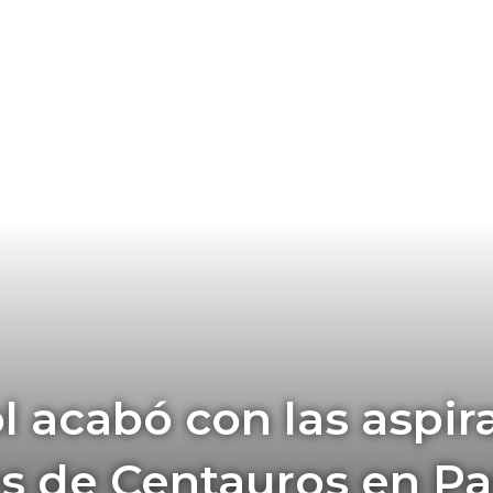
l acabó con las aspir
s de Centauros en Pa