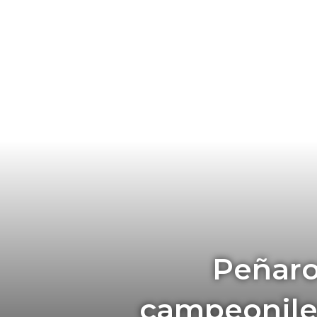
Peñaro
campeonile