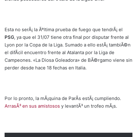
Esta no serÃ¡ la Ãºltima prueba de fuego que tendrÃ¡ el
PSG
, ya que el 31/07 tiene otra final por disputar frente al
Lyon por la Copa de la Liga. Sumado a ello estÃ¡ tambiÃ©n
el difÃ­cil encuentro frente al Atalanta por la Liga de
Campeones. «La Diosa Goleadora» de BÃ©rgamo viene sin
perder desde hace 18 fechas en Italia.
Por lo pronto, la mÃ¡quina de ParÃ­s estÃ¡ cumpliendo.
ArrasÃ³ en sus amistosos
y levantÃ³ un trofeo mÃ¡s.