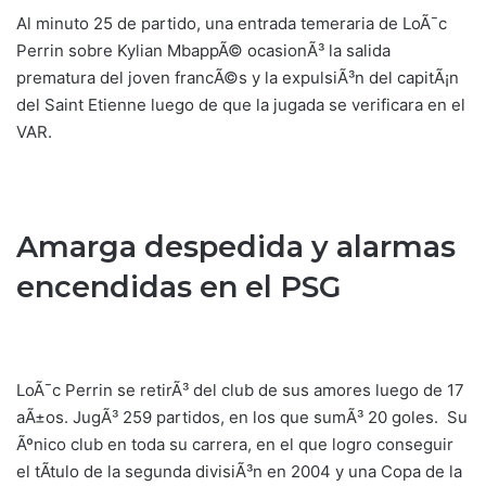
Al minuto 25 de partido, una entrada temeraria de LoÃ¯c
Perrin sobre Kylian MbappÃ© ocasionÃ³ la salida
prematura del joven francÃ©s y la expulsiÃ³n del capitÃ¡n
del Saint Etienne luego de que la jugada se verificara en el
VAR.
Amarga despedida y alarmas
encendidas en el PSG
LoÃ¯c Perrin se retirÃ³ del club de sus amores luego de 17
aÃ±os. JugÃ³ 259 partidos, en los que sumÃ³ 20 goles. Su
Ãºnico club en toda su carrera, en el que logro conseguir
el tÃ­tulo de la segunda divisiÃ³n en 2004 y una Copa de la