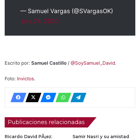
— Samuel Vargas (@SVargasOK)
July 24, 2020
Escrito por:
Samuel Castillo
/
@SoySamuel_David
.
Foto:
Invictos
.
Publicaciones relacionadas
Ricardo David PÃ¡ez:
Samir Nasri y su amistad