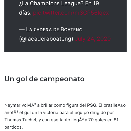
¿La Champions League? En 19
días.
pic.twitter.com/m3CP56lqex
— Lᴀ ᴄᴀᴅᴇʀᴀ ᴅᴇ Bᴏᴀᴛᴇɴɢ
(@lacaderaboateng)
July 24, 2020
Un gol de campeonato
Neymar volviÃ³ a brillar como figura del
PSG
. El brasileÃ±o
anotÃ³ el gol de la victoria para el equipo dirigido por
Thomas Tuchel, y con ese tanto llegÃ³ a 70 goles en 81
partidos.