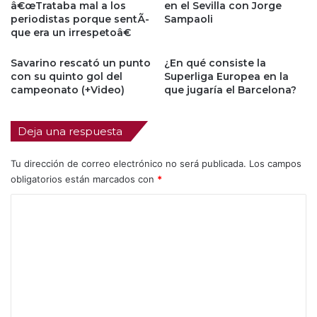
â€œTrataba mal a los
en el Sevilla con Jorge
periodistas porque sentÃ­
Sampaoli
que era un irrespetoâ€
Savarino rescató un punto
¿En qué consiste la
con su quinto gol del
Superliga Europea en la
campeonato (+Video)
que jugaría el Barcelona?
Deja una respuesta
Tu dirección de correo electrónico no será publicada.
Los campos
obligatorios están marcados con
*
C
o
m
e
n
t