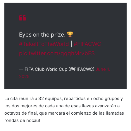
Eyes on the prize.
#TakeItToTheWorld
|
#FIFACWC
pic.twitter.com/qqqhMrvbES
— FIFA Club World Cup (@FIFACWC)
June 1,
2025
La cita reunirá a 32 equipos, repartidos en ocho grupos y
los dos mejores de cada una de esas llaves avanzarán a
octavos de final, que marcará el comienzo de las llamadas
rondas de nocaut.