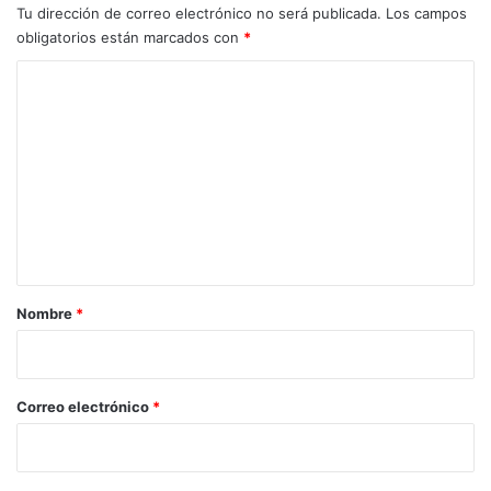
Tu dirección de correo electrónico no será publicada.
Los campos
obligatorios están marcados con
*
C
o
m
e
n
t
a
r
Nombre
*
i
o
*
Correo electrónico
*