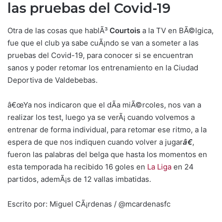
las pruebas del Covid-19
Otra de las cosas que hablÃ³
Courtois
a la TV en BÃ©lgica,
fue que el club ya sabe cuÃ¡ndo se van a someter a las
pruebas del Covid-19, para conocer si se encuentran
sanos y poder retomar los entrenamiento en la Ciudad
Deportiva de Valdebebas.
â€œYa nos indicaron que el dÃ­a miÃ©rcoles, nos van a
realizar los test, luego ya se verÃ¡ cuando volvemos a
entrenar de forma individual, para retomar ese ritmo, a la
espera de que nos indiquen cuando volver a jugar
â€
,
fueron las palabras del belga que hasta los momentos en
esta temporada ha recibido 16 goles en
La Liga
en 24
partidos, ademÃ¡s de 12 vallas imbatidas.
Escrito por: Miguel CÃ¡rdenas / @mcardenasfc