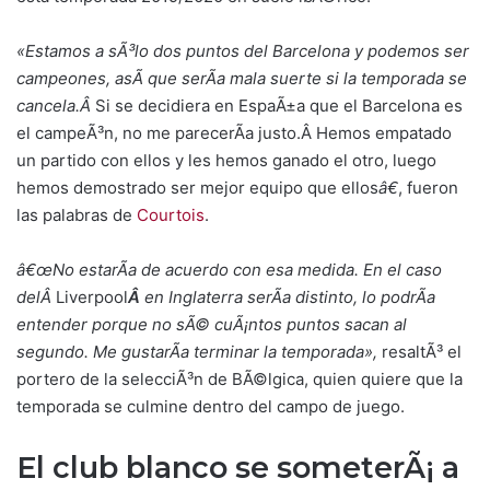
«Estamos a sÃ³lo dos puntos del Barcelona y podemos ser
campeones, asÃ­ que serÃ­a mala suerte si la temporada se
cancela.Â
Si se decidiera en EspaÃ±a que el Barcelona es
el campeÃ³n, no me parecerÃ­a justo.Â Hemos empatado
un partido con ellos y les hemos ganado el otro, luego
hemos demostrado ser mejor equipo que ellos
â€
, fueron
las palabras de
Courtois
.
â€œNo estarÃ­a de acuerdo con esa medida. En el caso
delÂ
Liverpool
Â
en Inglaterra serÃ­a distinto, lo podrÃ­a
entender porque no sÃ© cuÃ¡ntos puntos sacan al
segundo. Me gustarÃ­a terminar la temporada»,
resaltÃ³ el
portero de la selecciÃ³n de BÃ©lgica, quien quiere que la
temporada se culmine dentro del campo de juego.
El club blanco se someterÃ¡ a