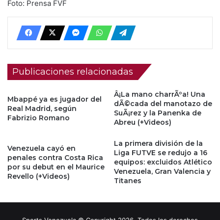
Foto: Prensa FVF
Publicaciones relacionadas
Â¡La mano charrÃºa! Una
Mbappé ya es jugador del
dÃ©cada del manotazo de
Real Madrid, según
SuÃ¡rez y la Panenka de
Fabrizio Romano
Abreu (+Videos)
La primera división de la
Venezuela cayó en
Liga FUTVE se redujo a 16
penales contra Costa Rica
equipos: excluidos Atlético
por su debut en el Maurice
Venezuela, Gran Valencia y
Revello (+Videos)
Titanes
Sports Venezuela © Copyright 2026, Todos los derechos