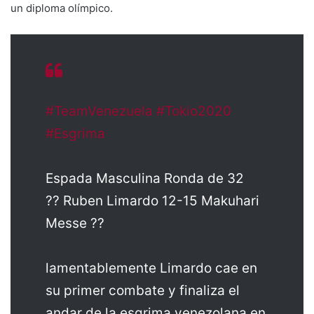
un diploma olímpico.
#TeamVenezuela
#Tokio2020
#Esgrima
Espada Masculina Ronda de 32
?? Ruben Limardo 12-15 Makuhari
Messe ??
lamentablemente Limardo cae en
su primer combate y finaliza el
andar de la esgrima venezolana en