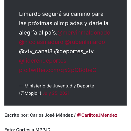
Limardo seguirá su camino para
las próximas olimpiadas y darle la
alegría al país.
@mervinmaldonado
@nicolasmaduro
@rubenlimardo
@vtv_canal8 @deportes_vtv
@liderendeportes
pic.twitter.com/q52pQ8dbeG
— Ministerio de Juventud y Deporte
(@Mppjd_)
July 25, 2021
Escrito por: Carlos José Méndez /
@CarlitosJMendez
Foto: Cortesía MPPJD