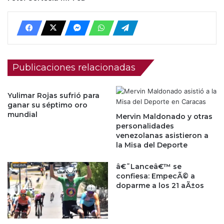
Publicaciones relacionadas
Yulimar Rojas sufrió para
ganar su séptimo oro
mundial
Mervin Maldonado y otras
personalidades
venezolanas asistieron a
la Misa del Deporte
â€˜Lanceâ€™ se
confiesa: EmpecÃ© a
doparme a los 21 aÃ±os