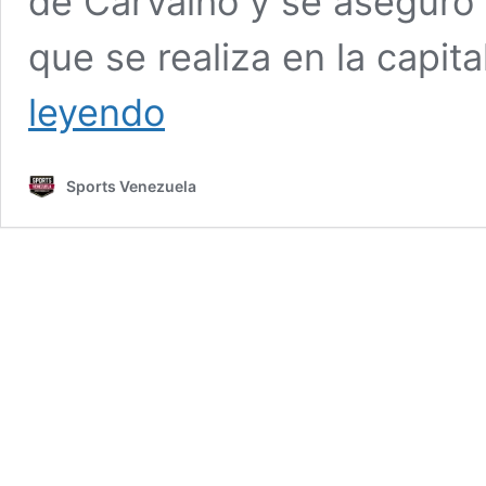
de Carvalho y se aseguró u
que se realiza en la capit
Elvismar
leyendo
Rodríguez,
la
medalla
Sports Venezuela
14
de
Venezuela
en
los
Juegos
Panamericanos