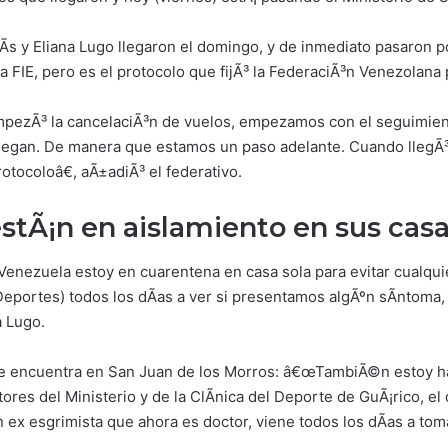
Ã­s y Eliana Lugo llegaron el domingo, y de inmediato pasaron
la FIE, pero es el protocolo que fijÃ³ la FederaciÃ³n Venezolana 
zÃ³ la cancelaciÃ³n de vuelos, empezamos con el seguimiento
llegan. De manera que estamos un paso adelante. Cuando llegÃ³
otocoloâ€, aÃ±adiÃ³ el federativo.
estÃ¡n en aislamiento en sus cas
nezuela estoy en cuarentena en casa sola para evitar cualquie
Deportes) todos los dÃ­as a ver si presentamos algÃºn sÃ­ntoma
a Lugo.
, se encuentra en San Juan de los Morros: â€œTambiÃ©n estoy h
res del Ministerio y de la ClÃ­nica del Deporte de GuÃ¡rico, 
n ex esgrimista que ahora es doctor, viene todos los dÃ­as a to