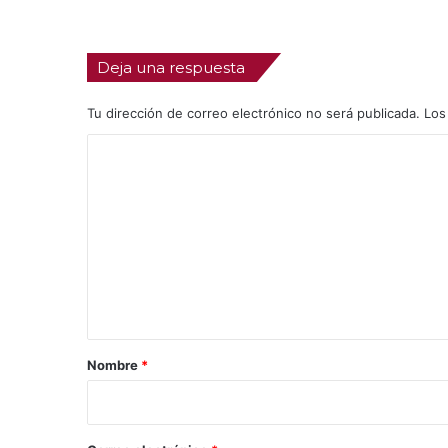
Deja una respuesta
Tu dirección de correo electrónico no será publicada.
Los
C
o
m
e
n
t
a
r
Nombre
*
i
o