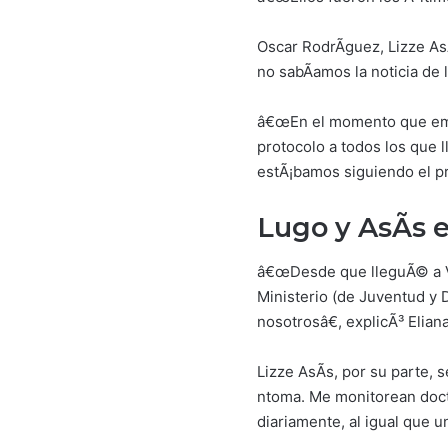
Oscar RodrÃ­guez, Lizze As
no sabÃ­amos la noticia de 
â€œEn el momento que empe
protocolo a todos los que 
estÃ¡bamos siguiendo el pr
Lugo y AsÃ­s 
â€œDesde que lleguÃ© a Ve
Ministerio (de Juventud y 
nosotrosâ€, explicÃ³ Elian
Lizze AsÃ­s, por su parte
ntoma. Me monitorean docto
diariamente, al igual que u