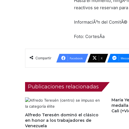
Hasta el momento, ningÃºn 
reactivos se reservan para
InformaciÃ³n del ComitÃ©
Foto: CortesÃ­a
Compartir
Facebook
X
Messe
Publicaciones relacionadas
María Ye
medalla
Cali (+V
Alfredo Teresén dominó el clásico
en honor a los trabajadores de
Venezuela