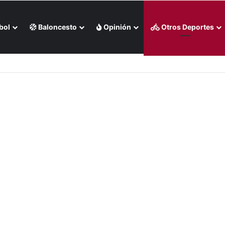
bol
Baloncesto
Opinión
Otros Deportes
s Rojas apaleó a Medias Blancas (+Video)