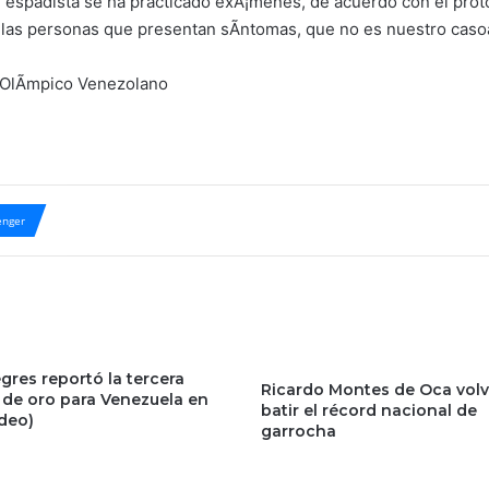
espadista se ha practicado exÃ¡menes, de acuerdo con el proto
 las personas que presentan sÃ­ntomas, que no es nuestro casoâ
 OlÃ­mpico Venezolano
nger
gres reportó la tercera
Ricardo Montes de Oca volv
 de oro para Venezuela en
batir el récord nacional de
ideo)
garrocha