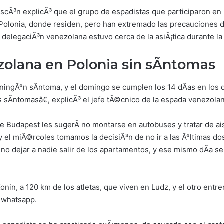
scÃ³n explicÃ³ que el grupo de espadistas que participaron e
 Polonia, donde residen, pero han extremado las precauciones 
a delegaciÃ³n venezolana estuvo cerca de la asiÃ¡tica durante l
olana en Polonia sin sÃ­ntomas
ingÃºn sÃ­ntoma, y el domingo se cumplen los 14 dÃ­as en los 
 sÃ­ntomasâ€, explicÃ³ el jefe tÃ©cnico de la espada venezolan
Budapest les sugerÃ­ no montarse en autobuses y tratar de ais
y el miÃ©rcoles tomamos la decisiÃ³n de no ir a las Ãºltimas do
 no dejar a nadie salir de los apartamentos, y ese mismo dÃ­a se
onin, a 120 km de los atletas, que viven en Ludz, y el otro entr
y whatsapp.