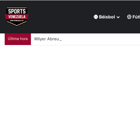
Béisbol
Fút
Última hora
Wilyer Abreu brindó una exhibición de fuerza y Media