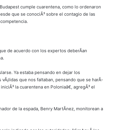
n Budapest cumple cuarentena, como lo ordenaron
desde que se conociÃ³ sobre el contagio de las
a competencia.
que de acuerdo con los expertos deberÃ­an
a.
larse. Ya estaba pensando en dejar los
s vÃ¡lidas que nos faltaban, pensando que se harÃ­
 iniciÃ³ la cuarentena en Poloniaâ€, agregÃ³ el
enador de la espada, Benry MartÃ­nez, monitorean a