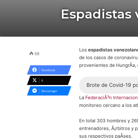
Espadistas 
Los
espadistas venezolan
68
de los casos de coronavirus
provenientes de HungrÃ­a,
Facebook
X
Brote de Covid-19 p
Messenger
La
FederaciÃ³n Internacion
monitoreo cercano a los atl
En total 303 hombres y 269
entrenadores, Ã¡rbitros y 
sus respectivos paÃ­ses.