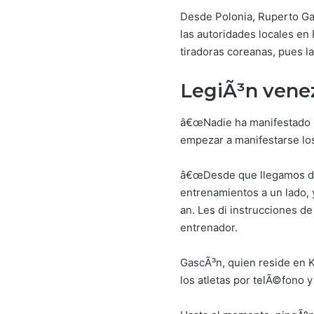
Desde Polonia, Ruperto Ga
las autoridades locales en
tiradoras coreanas, pues l
LegiÃ³n venez
â€œNadie ha manifestado n
empezar a manifestarse los
â€œDesde que llegamos de 
entrenamientos a un lado, 
an. Les di instrucciones de
entrenador.
GascÃ³n, quien reside en K
los atletas por telÃ©fono 