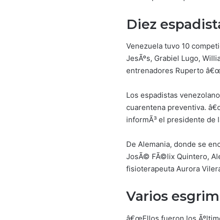
Diez espadist
Venezuela tuvo 10 competi
JesÃºs, Grabiel Lugo, Willi
entrenadores Ruperto â€œC
Los espadistas venezolanos
cuarentena preventiva. â€œ
informÃ³ el presidente de
De Alemania, donde se enc
JosÃ© FÃ©lix Quintero, Ale
fisioterapeuta Aurora Viler
Varios esgrim
â€œEllos fueron los Ãºltim