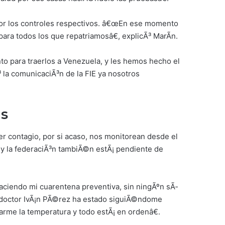
 por los controles respectivos. â€œEn ese momento
para todos los que repatriamosâ€, explicÃ³ MarÃ­n.
 para traerlos a Venezuela, y les hemos hecho el
 la comunicaciÃ³n de la FIE ya nosotros
as
r contagio, por si acaso, nos monitorean desde el
, y la federaciÃ³n tambiÃ©n estÃ¡ pendiente de
aciendo mi cuarentena preventiva, sin ningÃºn sÃ­
el doctor IvÃ¡n PÃ©rez ha estado siguiÃ©ndome
marme la temperatura y todo estÃ¡ en ordenâ€.