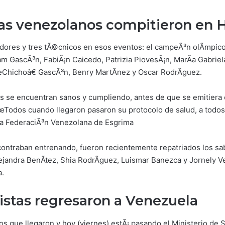
as venezolanos compitieron en 
dores y tres tÃ©cnicos en esos eventos: el campeÃ³n olÃ­mpi
am GascÃ³n, FabiÃ¡n Caicedo, Patrizia PiovesÃ¡n, MarÃ­a Gabriela
hichoâ€ GascÃ³n, Benry MartÃ­nez y Oscar RodrÃ­guez.
 se encuentran sanos y cumpliendo, antes de que se emitiera el 
Todos cuando llegaron pasaron su protocolo de salud, a todos 
 la FederaciÃ³n Venezolana de Esgrima
ontraban entrenando, fueron recientemente repatriados los sab
jandra BenÃ­tez, Shia RodrÃ­guez, Luismar Banezca y Jornely Ve
a.
istas regresaron a Venezuela
os que llegaron y hoy (viernes) estÃ¡ pasando el Ministerio de 