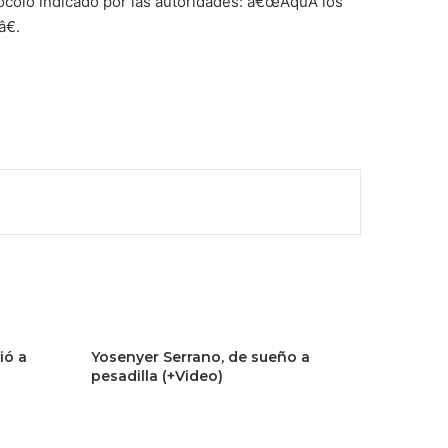
colo indicado por las autoridades: â€œAquÃ­ los
€.
ió a
Yosenyer Serrano, de sueño a
pesadilla (+Video)