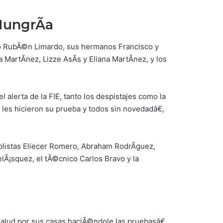
HungrÃ­a
co RubÃ©n Limardo, sus hermanos Francisco y
 MartÃ­nez, Lizze AsÃ­s y Eliana MartÃ­nez, y los
alerta de la FIE, tanto los despistajes como la
les hicieron su prueba y todos sin novedadâ€,
listas Eliecer Romero, Abraham RodrÃ­guez,
lÃ¡squez, el tÃ©cnico Carlos Bravo y la
Salud por sus casas haciÃ©ndole las pruebasâ€.