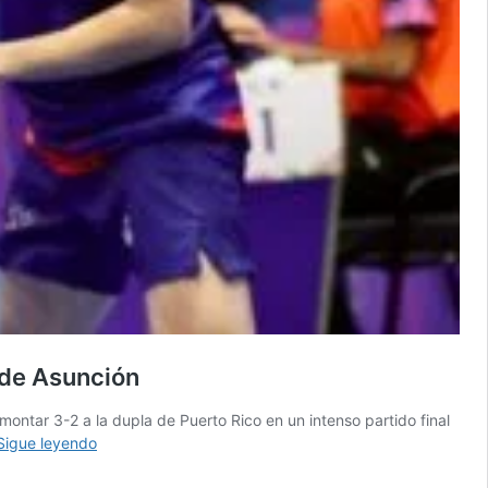
 de Asunción
ntar 3-2 a la dupla de Puerto Rico en un intenso partido final
Ferrer
Sigue leyendo
y
Ríos