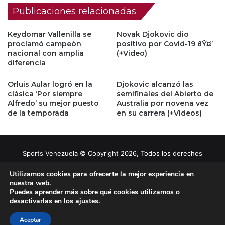
Publicaciones relacionadas
Keydomar Vallenilla se
Novak Djokovic dio
proclamó campeón
positivo por Covid-19 ðŸ¤’
nacional con amplia
(+Video)
diferencia
Orluis Aular logró en la
Djokovic alcanzó las
clásica ‘Por siempre
semifinales del Abierto de
Alfredo’ su mejor puesto
Australia por novena vez
de la temporada
en su carrera (+Videos)
Sports Venezuela © Copyright 2026, Todos los derechos
reservados |
Tema gestionado por Caissa Agency
Utilizamos cookies para ofrecerte la mejor experiencia en
nuestra web.
Puedes aprender más sobre qué cookies utilizamos o
Facebook
X
YouTube
Instagram
desactivarlas en los
ajustes
.
Aceptar