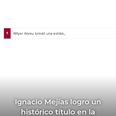
Wilyer Abreu brindó una exhibición de fuerza y Medias Rojas apaleó a Medias Blancas (+Video)
Ignacio Mejías logro un
histórico título en la