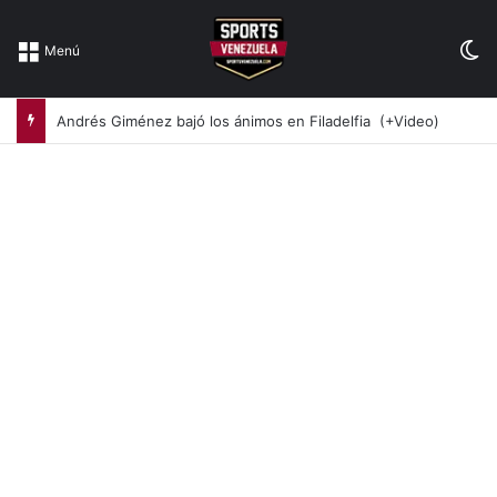
Sw
Menú
Andrés Giménez bajó los ánimos en Filadelfia (+Video)