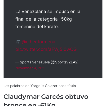
La venezolana se impuso en la
final de la categoría -50kg
femenino del kárate.
@elhectormena
pic.twitter.com/aFWj5i0wOG
— Sports Venezuela (@SportsVZLA2)
November 4, 2023
Las palabras de Yorgelis Salazar post-título
Claudymar Garcés obtuvo
bronce en -61Kg