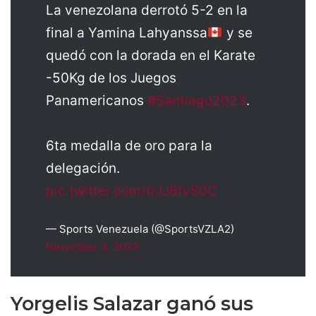
La venezolana derrotó 5-2 en la
final a Yamina Lahyanssa
y se
quedó con la dorada en el Karate
-50Kg de los Juegos
Panamericanos
#Santiago2023
.
6ta medalla de oro para la
delegación.
pic.twitter.com/trJJ8fvS0C
— Sports Venezuela (@SportsVZLA2)
November 4, 2023
Yorgelis Salazar ganó sus