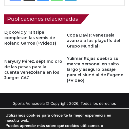
Publicaciones relacionadas
Djokovic y Tsitsipa
Copa Davis: Venezuela
completan las semis de
avanzó a los playoffs del
Roland Garros (+Videos)
Grupo Mundial II
Yulimar Rojas quebró su
Naryury Pérez, séptimo oro
marca personal en salto
de las pesas para la
largo y aseguró pasaje
cuenta venezolana en los
para el Mundial de Eugene
Juegos CAC
(+Video)
Sports Venezuela © Copyright 2026, Todos los derechos
reservados |
Tema gestionado por Caissa Agency
Utilizamos cookies para ofrecerte la mejor experiencia en
nuestra web.
Puedes aprender más sobre qué cookies utilizamos o
Facebook
X
YouTube
Instagram