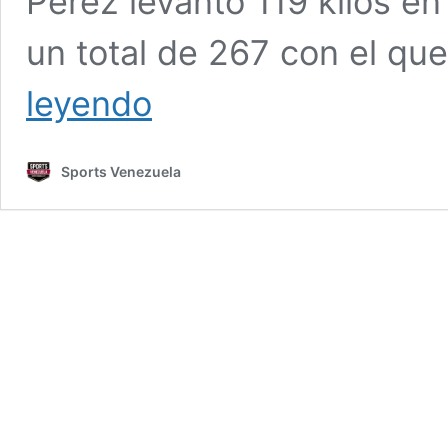
Pérez levantó 119 kilos e
un total de 267 con el qu
Naryury
leyendo
Pérez
clasificó
a
Sports Venezuela
sus
terceros
Juegos
Olímpicos