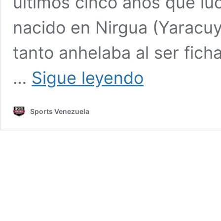
últimos cinco años que luc
nacido en Nirgua (Yaracuy
tanto anhelaba al ser fich
Orluis
…
Sigue leyendo
Aular
reveló
cuáles
Sports Venezuela
serán
sus
objetivos
para
2025
en
su
temporada
de
estreno
con