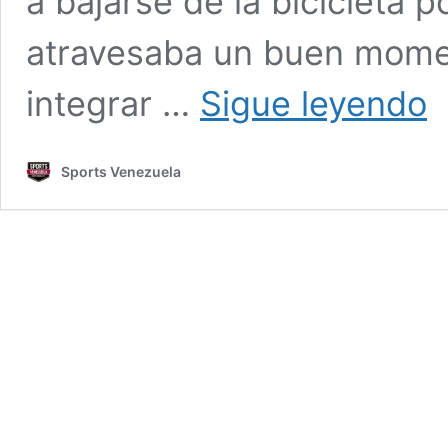
a bajarse de la bicicleta 
atravesaba un buen momen
Orl
integrar …
Sigue leyendo
Aul
suf
fra
Sports Venezuela
de
cla
tra
un
caí
en
Fra