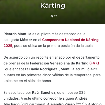
Kárting
17
Ricardo Montilla
es el piloto más destacado de la
categoría
Máster
en el
Campeonato Nacional de Kárting
2025
,
pues se ubica en la primera posición de la tabla.
De acuerdo con un reporte emanado por el departamento
de prensa de la
Federación Venezolana de Kárting
(FVK)
-que encabeza
David Rodríguez
-,
Montilla
acumuló 423
puntos en las primeras cinco válidas de la temporada, para
ubicarse en el sitial de honor.
Es escoltado por
Raúl Sánchez
, quien posee 336
unidades. A este último corredor le siguen
Andrés
Machado
(243 cartones),
Alejandro Russo
(227) y
Antonio