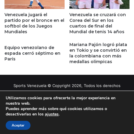
Venezuela jugará el
Venezuela se cruzará con
partido por el bronce en el
Corea del Sur en los
softbol de los Juegos
cuartos de final del
Mundiales
Mundial de tenis 14 años
Mariana Pajón logró plata
Equipo venezolano de
en Tokio y se convirtió en
espada cerró séptimo en
la colombiana con más
París
medallas olímpicas
Sports Venezuela © Copyright 2026, Todos los derechos
reservados |
Tema gestionado por Caissa Agency
Utilizamos cookies para ofrecerte la mejor experiencia en
nuestra web.
Puedes aprender más sobre qué cookies utilizamos o
Facebook
X
YouTube
Instagram
desactivarlas en los
ajustes
.
Aceptar