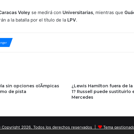
Caracas Voley
se medirá con
Universitarias
, mientras que
Guá
n a la batalla por el título de la
LPV
.
nger
la sin opciones olÃ­mpicas
¿Lewis Hamilton fuera de la
smo de pista
1? Russell puede sustituirlo 
Mercedes
 Copyright 2026, Todos los derechos reservados |
Tema gestionad