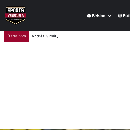
Béisbol
Fút
Última hora
Andrés Giménez bajó los ánimos en Filadelfia (+Vid