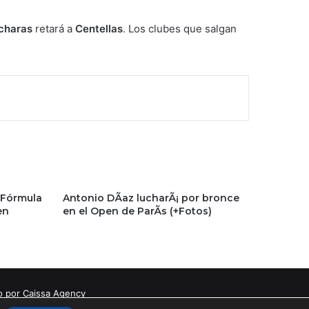
charas
retará a
Centellas
. Los clubes que salgan
 Fórmula
Antonio DÃ­az lucharÃ¡ por bronce
en
en el Open de ParÃ­s (+Fotos)
o por Caissa Agency