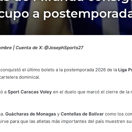
cupo a postemporad
Ñambre | Cuenta de X: @JosephSports27
conquistó el último boleto a la postemporada 2026 de la
Liga P
cartelera dominical.
tó a
Sport Caracas Voley
en el duelo que marcó el cierre de la r
ña.
Guácharas de Monagas
y
Centellas de Bolívar
como los com
rve para que las atletas más importantes del país muestren sus