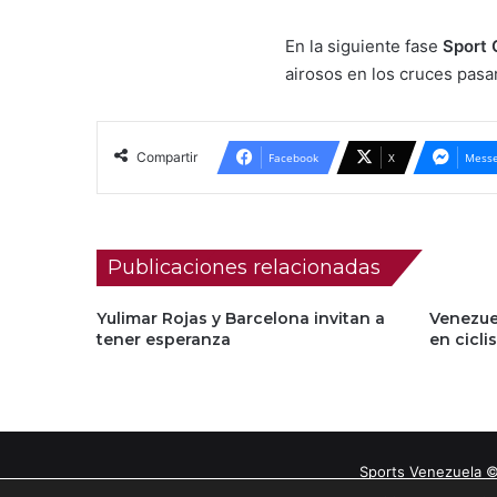
En la siguiente fase
Sport 
airosos en los cruces pasará
Compartir
Facebook
X
Messe
Publicaciones relacionadas
Yulimar Rojas y Barcelona invitan a
Venezue
tener esperanza
en cicli
Sports Venezuela ©