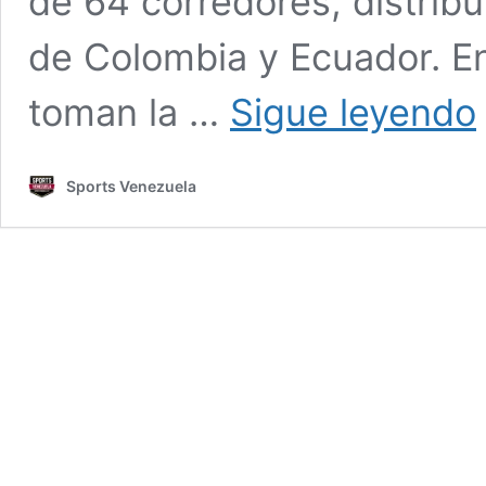
de 64 corredores, distrib
de Colombia y Ecuador. En
V
toman la …
Sigue leyendo
a
V
2
Sports Venezuela
n
d
i
y
e