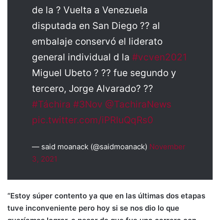
de la ? Vuelta a Venezuela
disputada en San Diego ?? al
embalaje conservó el liderato
general individual d la
#vcven2021
Miguel Ubeto ? ?? fue segundo y
tercero, Jorge Alvarado? ??
#Táchira
#3Nov
@TachiraNews
pic.twitter.com/iPRIuQqRs0
— said moanack (@saidmoanack)
November
3, 2021
“Estoy súper contento ya que en las últimas dos etapas
tuve inconveniente pero hoy si se nos dio lo que