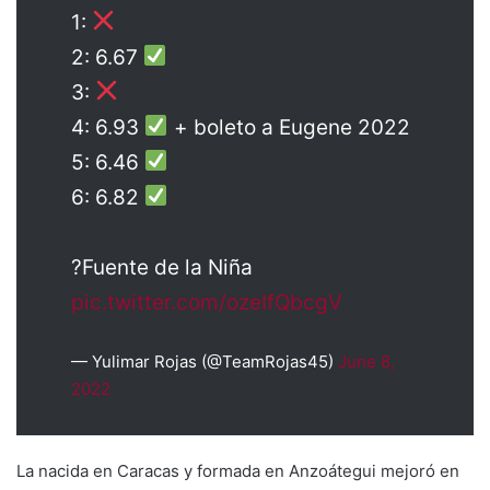
1:
2: 6.67
3:
4: 6.93
+ boleto a Eugene 2022
5: 6.46
6: 6.82
?Fuente de la Niña
pic.twitter.com/ozeIfQbcgV
— Yulimar Rojas (@TeamRojas45)
June 8,
2022
La nacida en Caracas y formada en Anzoátegui mejoró en