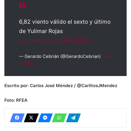
6,82 viento válido el sexto y último
de Yulimar Rojas
pic.twitter.com/l2hA9gj50y
— Gerardo Cebrián (@GerardoCebrian)
June
8, 2022
Escrito por: Carlos José Méndez / @CarlitosJMendez
Foto: RFEA