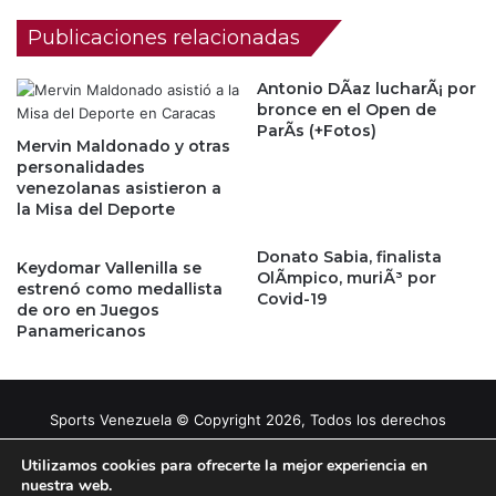
Publicaciones relacionadas
Antonio DÃ­az lucharÃ¡ por
bronce en el Open de
ParÃ­s (+Fotos)
Mervin Maldonado y otras
personalidades
venezolanas asistieron a
la Misa del Deporte
Donato Sabia, finalista
Keydomar Vallenilla se
OlÃ­mpico, muriÃ³ por
estrenó como medallista
Covid-19
de oro en Juegos
Panamericanos
Sports Venezuela © Copyright 2026, Todos los derechos
reservados |
Tema gestionado por Caissa Agency
Utilizamos cookies para ofrecerte la mejor experiencia en
nuestra web.