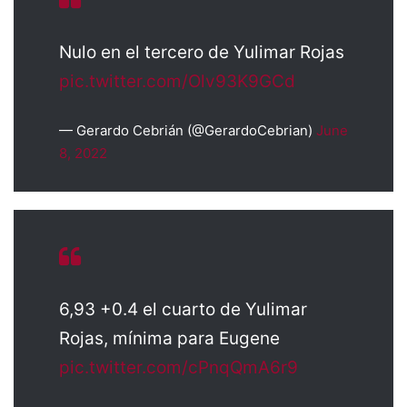
Nulo en el tercero de Yulimar Rojas
pic.twitter.com/Olv93K9GCd
— Gerardo Cebrián (@GerardoCebrian)
June
8, 2022
6,93 +0.4 el cuarto de Yulimar
Rojas, mínima para Eugene
pic.twitter.com/cPnqQmA6r9