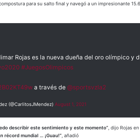
a compostura para su salto final y navegó a un impresionante 15.
ulimar Rojas es la nueva dueña del oro olímpico y 
yo2020
#JuegosOlimpicos
/W2B02KT49w
a través de
@sportsvzla2
dez (@CarlitosJMendez)
August 1, 2021
edo describir este sentimiento y este momento”
, dijo Rojas e
un récord mundial … ¡Guau!”
, añadió