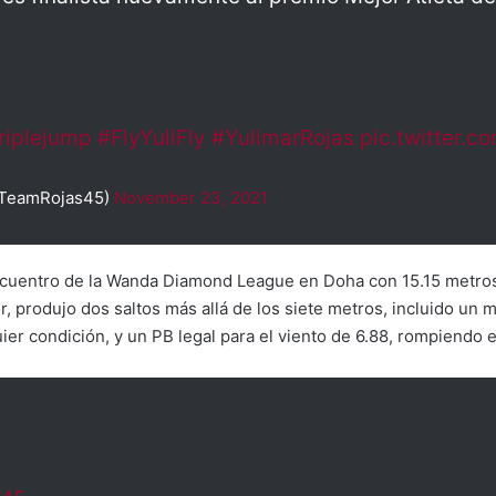
riplejump
#FlyYuliFly
#YulimarRojas
pic.twitter.
@TeamRojas45)
November 23, 2021
cuentro de la Wanda Diamond League en Doha con 15.15 metros, 
r, produjo dos saltos más allá de los siete metros, incluido un me
er condición, y un PB legal para el viento de 6.88, rompiendo 