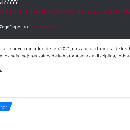
s!?????
@Diamond_League
@CDOVzla
pic.twitter.com/
@ZagaDeporte)
September 9, 2021
en sus nueve competencias en 2021, cruzando la frontera de los
e los seis mejores saltos de la historia en esta disciplina, todos
s
nger