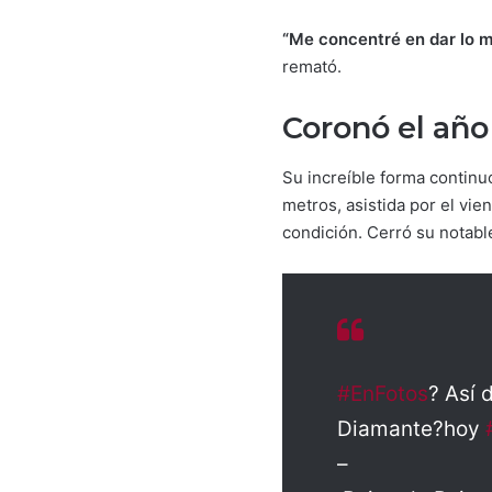
“Me concentré en dar lo mej
remató.
Coronó el año
Su increíble forma contin
metros, asistida por el vie
condición. Cerró su notable
#EnFotos
? Así 
Diamante?hoy
–