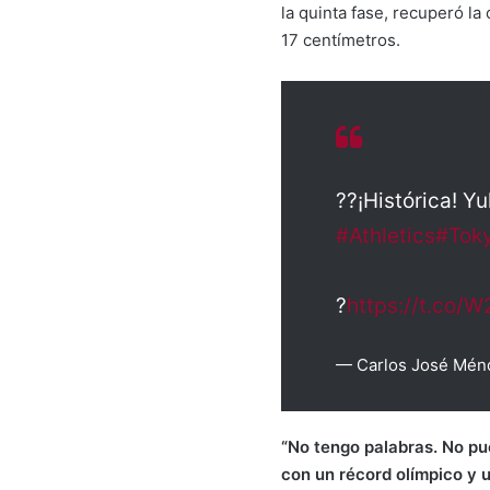
la quinta fase, recuperó l
17 centímetros.
??¡Histórica! Y
#Athletics
#Tok
?
https://t.co
— Carlos José Mén
“No tengo palabras. No pu
con un récord olímpico y 