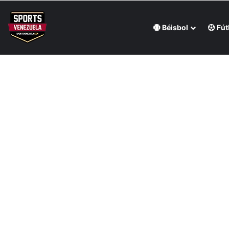
Béisbol
Fút
Última hora
Regatas Corrientes ficha al venezolano Elián Centeno