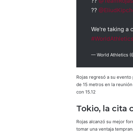
??
@TeamRoja
??
@EliudKipc
We're taking a
#WorldAthletic
— World Athletics (
Rojas regresó a su evento
de 15 metros en la reunión
con 15.12
Tokio, la cita
Rojas alcanzó su mejor for
tomar una ventaja temprana