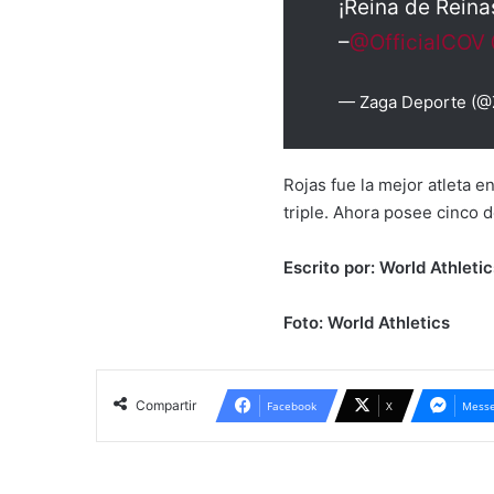
¡Reina de Reina
–
@OfficialCOV
— Zaga Deporte (
Rojas fue la mejor atleta 
triple. Ahora posee cinco d
Escrito por: World Athletic
Foto: World Athletics
Compartir
Facebook
X
Messe