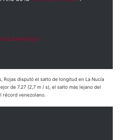
com/bJkeAyXq1x
Rojas disputó el salto de longitud en La Nucía
jor de 7.27 (2,7 m / s), el salto más lejano del
el récord venezolano.