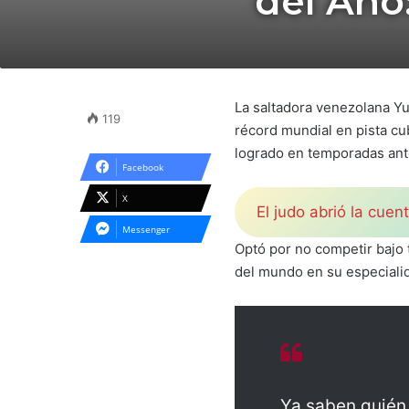
del Año:
La saltadora venezolana Yu
119
récord mundial en pista cu
logrado en temporadas ant
Facebook
X
El judo abrió la cue
Messenger
Optó por no competir bajo 
del mundo en su especialid
Ya saben quién 