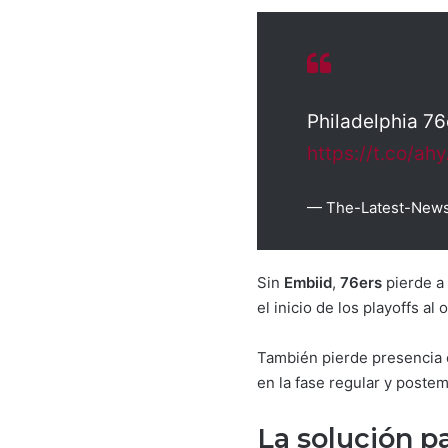
Philadelphia 76
https://t.co/a
— The-Latest-News
Sin
Embiid
,
76ers
pierde a
el inicio de los playoffs a
También pierde presencia e
en la fase regular y poste
La solución pa