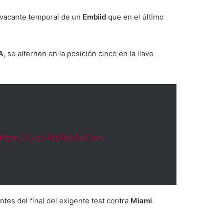
la vacante temporal de un
Embiid
que en el último
A
, se alternen en la posición cinco en la llave
ttps://t.co/4bRbtAsCwn
antes del final del exigente test contra
Miami
.