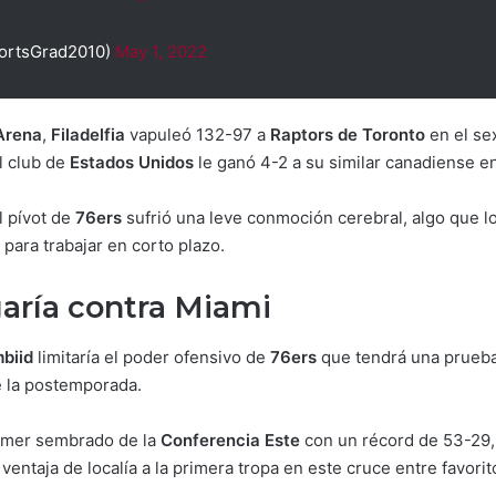
portsGrad2010)
May 1, 2022
Arena
,
Filadelfia
vapuleó 132-97 a
Raptors de Toronto
en el sex
el club de
Estados Unidos
le ganó 4-2 a su similar canadiense en 
l pívot de
76ers
sufrió una leve conmoción cerebral, algo que l
 para trabajar en corto plazo.
aría contra Miami
biid
limitaría el poder ofensivo de
76ers
que tendrá una prueba
de la postemporada.
rimer sembrado de la
Conferencia Este
con un récord de 53-29,
a ventaja de localía a la primera tropa en este cruce entre favori