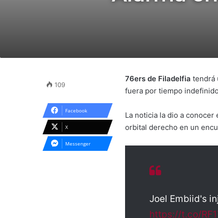
76ers de Filadelfia
tendrá 
109
fuera por tiempo indefinido,
Facebook
La noticia la dio a conocer
orbital derecho en un encu
X
Messenger
Joel Embiid's in
https://t.co/R