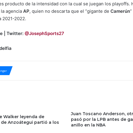
es producto de la intensidad con la cual se juegan los playoffs
e la agencia
AP
, quien no descarta que el “gigante de
Camerún
”
a 2021-2022.
e | Twitter:
@JosephSports27
delfia
nger
Juan Toscano Anderson, ot
e Walker leyenda de
pasó por la LPB antes de g
 de Anzoátegui partió a los
anillo en la NBA