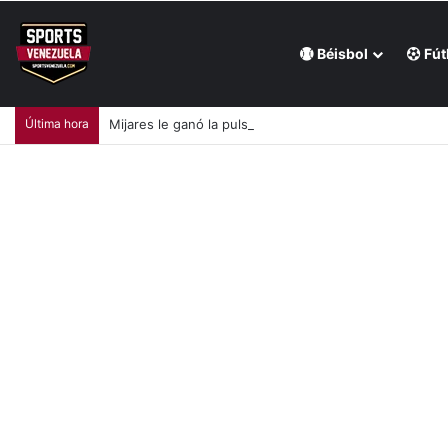
Béisbol
Fút
Última hora
Mijares le ganó la pulseada a Milano en la jornada de la