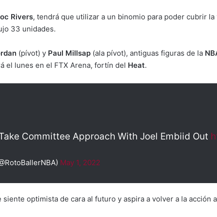
oc Rivers
, tendrá que utilizar a un binomio para poder cubrir 
jo 33 unidades.
ordan
(pívot) y
Paul Millsap
(ala pívot), antiguas figuras de la
NB
á el lunes en el FTX Arena, fortín del
Heat
.
 Take Committee Approach With Joel Embiid Out
h
(@RotoBallerNBA)
May 1, 2022
 siente optimista de cara al futuro y aspira a volver a la acción 