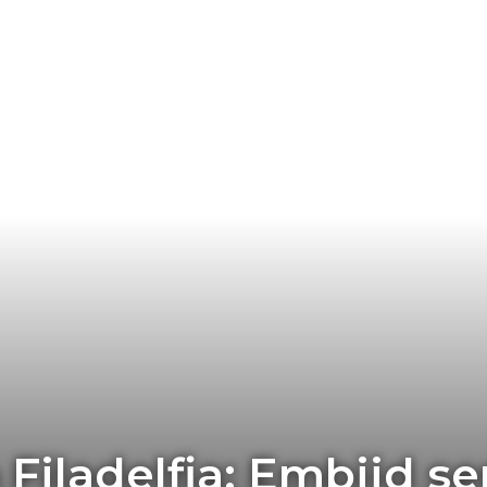
Filadelfia: Embiid se