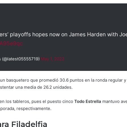
ers’ playoffs hopes now on James Harden with Joe
hyA95e9qc
 (@latest05555719)
May 1, 2022
 un basquetero que promedió 30.6 puntos en la ronda regular y
l ostentar una media de 26.2 unidades.
n los tableros, pues el puesto cinco
Todo Estrella
mantuvo aver
mporada, respectivamente.
ra Filadelfia