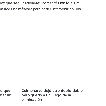
. Hay que seguir adelante”, comentó
Embiid
a
Tim
 utilice una máscara para poder intervenir en una
ro que
Colmenares dejó otro doble-doble,
anar un
pero quedó a un juego de la
eliminación