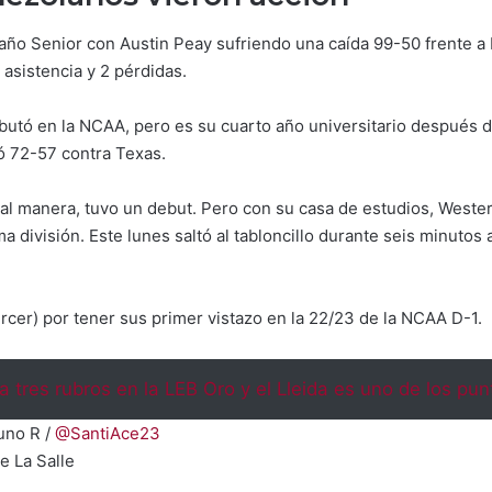
ño Senior con Austin Peay sufriendo una caída 99-50 frente a 
 asistencia y 2 pérdidas.
utó en la NCAA, pero es su cuarto año universitario después de
ó 72-57 contra Texas.
ual manera, tuvo un debut. Pero con su casa de estudios, Wester
ma división. Este lunes saltó al tabloncillo durante seis minutos
ercer) por tener sus primer vistazo en la 22/23 de la NCAA D-1.
a tres rubros en la LEB Oro y el Lleida es uno de los pu
tuno R /
@SantiAce23
e La Salle