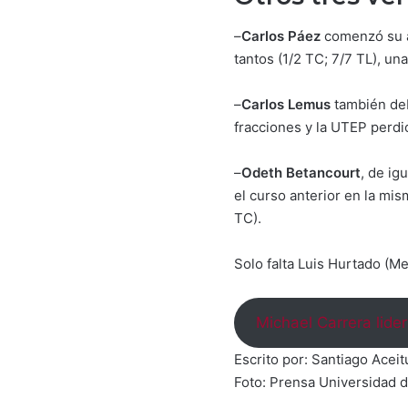
–
Carlos Páez
comenzó su a
tantos (1/2 TC; 7/7 TL), una
–
Carlos Lemus
también deb
fracciones y la UTEP perdi
–
Odeth Betancourt
, de ig
el curso anterior en la mis
TC).
Solo falta Luis Hurtado (M
Michael Carrera lider
Escrito por: Santiago Acei
Foto: Prensa Universidad d