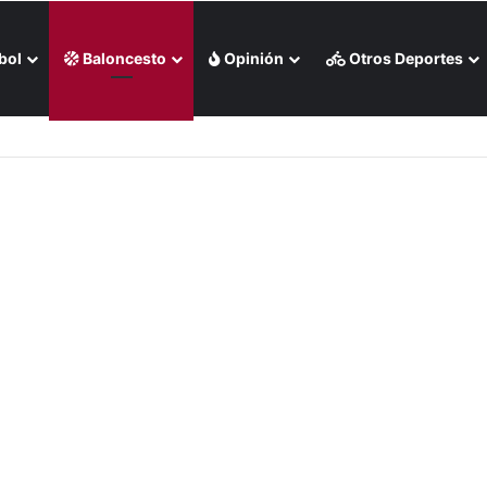
bol
Baloncesto
Opinión
Otros Deportes
s Rojas apaleó a Medias Blancas (+Video)