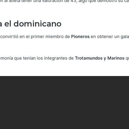
on al atleta tener una valoración de 43, algo que demostró su c
ra el dominicano
 convirtió en el primer miembro de
Pioneros
en obtener un gal
monía que tenían los integrantes de
Trotamundos y Marinos
qu