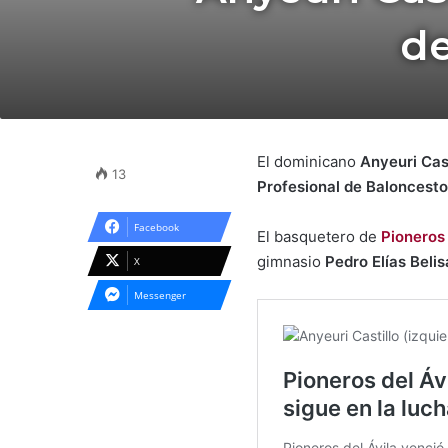
de
El dominicano
Anyeuri Cast
13
Profesional de Baloncest
Facebook
El basquetero de
Pioneros 
gimnasio
Pedro Elías Beli
X
Messenger