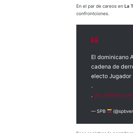
En el par de careos en
La T
confrontciones.
El dominicano A
cadena de derro
electo Jugador
.
.
pic.twitter.c
— SPB
(@spbveno