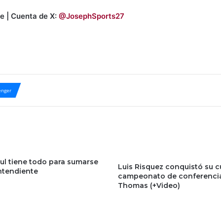
e | Cuenta de X:
@JosephSports27
nger
aul tiene todo para sumarse
Luis Risquez conquistó su c
ntendiente
campeonato de conferencia
Thomas (+Video)