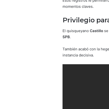
Esos registros le permiter
momentos claves.
Privilegio pa
El quisqueyano
Castillo
se
SPB
.
También acabó con la hege
instancia decisiva.