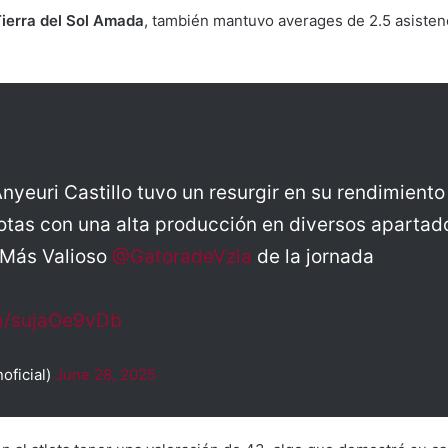
ierra del Sol Amada
, también mantuvo averages de 2.5 asistenc
nyeuri Castillo tuvo un resurgir en su rendimiento
tas con una alta producción en diversos apartados
 Más Valioso
@GatoradeVzla
de la jornada
om/sujaOe9vDb
ficial)
June 28, 2025