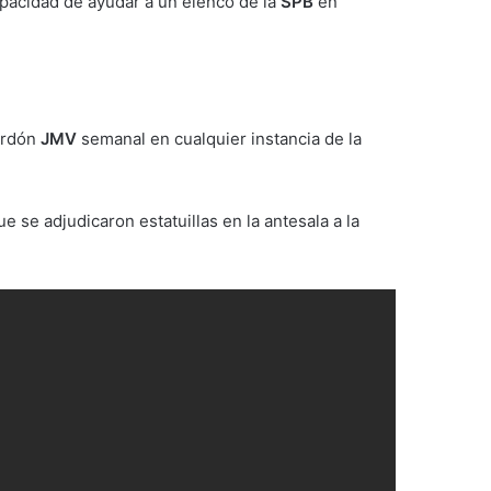
apacidad de ayudar a un elenco de la
SPB
en
ardón
JMV
semanal en cualquier instancia de la
e se adjudicaron estatuillas en la antesala a la