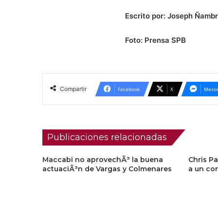
Escrito por: Joseph Ñambr
Foto: Prensa SPB
Compartir
Facebook
X
Messe
Publicaciones relacionadas
Maccabi no aprovechÃ³ la buena
Chris P
actuaciÃ³n de Vargas y Colmenares
a un co