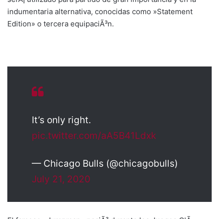
indumentaria alternativa, conocidas como »Statement
Edition» o tercera equipaciÃ³n.
It’s only right.
pic.twitter.com/aA5B41Ldxk
— Chicago Bulls (@chicagobulls)
July 21, 2020