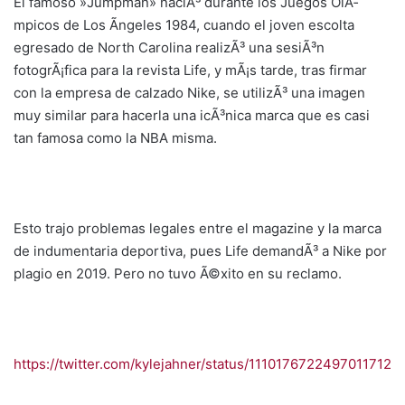
El famoso »Jumpman» naciÃ³ durante los Juegos OlÃ­
mpicos de Los Ãngeles 1984, cuando el joven escolta
egresado de North Carolina realizÃ³ una sesiÃ³n
fotogrÃ¡fica para la revista Life, y mÃ¡s tarde, tras firmar
con la empresa de calzado Nike, se utilizÃ³ una imagen
muy similar para hacerla una icÃ³nica marca que es casi
tan famosa como la NBA misma.
Esto trajo problemas legales entre el magazine y la marca
de indumentaria deportiva, pues Life demandÃ³ a Nike por
plagio en 2019. Pero no tuvo Ã©xito en su reclamo.
https://twitter.com/kylejahner/status/1110176722497011712