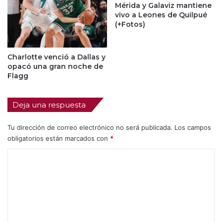
Mérida y Galaviz mantiene
vivo a Leones de Quilpué
(+Fotos)
Charlotte venció a Dallas y
opacó una gran noche de
Flagg
Deja una respuesta
Tu dirección de correo electrónico no será publicada.
Los campos
obligatorios están marcados con
*
C
o
m
e
n