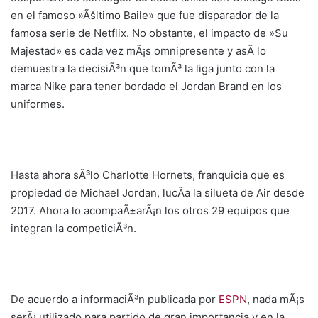
en el famoso »Ãšltimo Baile» que fue disparador de la
famosa serie de Netflix. No obstante, el impacto de »Su
Majestad» es cada vez mÃ¡s omnipresente y asÃ­ lo
demuestra la decisiÃ³n que tomÃ³ la liga junto con la
marca Nike para tener bordado el Jordan Brand en los
uniformes.
Hasta ahora sÃ³lo Charlotte Hornets, franquicia que es
propiedad de Michael Jordan, lucÃ­a la silueta de Air desde
2017. Ahora lo acompaÃ±arÃ¡n los otros 29 equipos que
integran la competiciÃ³n.
De acuerdo a informaciÃ³n publicada por
ESPN
, nada mÃ¡s
serÃ¡ utilizado para partido de gran importancia y en la