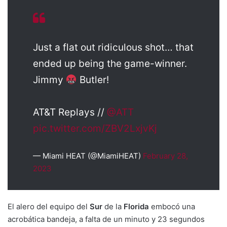
Just a flat out ridiculous shot… that
ended up being the game-winner.
Jimmy
Butler!
AT&T Replays //
@ATT
pic.twitter.com/ZBV2LxjvKj
— Miami HEAT (@MiamiHEAT)
February 28,
2023
El alero del equipo del
Sur
de la
Florida
embocó una
acrobática bandeja, a falta de un minuto y 23 segundos