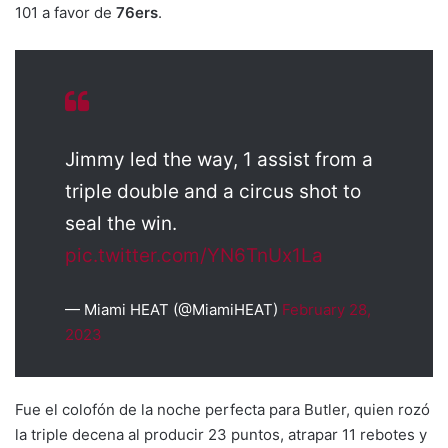
101 a favor de
76ers
.
Jimmy led the way, 1 assist from a
triple double and a circus shot to
seal the win.
pic.twitter.com/YN6TnUx1La
— Miami HEAT (@MiamiHEAT)
February 28,
2023
Fue el colofón de la noche perfecta para Butler, quien rozó
la triple decena al producir 23 puntos, atrapar 11 rebotes y