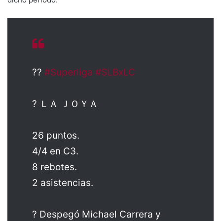
??
#Superliga
#SLBxLC
? ＬＡ ＪＯＹＡ
26 puntos.
4/4 en C3.
8 rebotes.
2 asistencias.
? Despegó Michael Carrera y