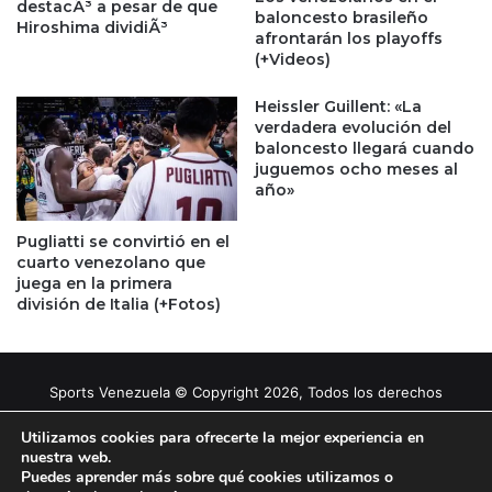
destacÃ³ a pesar de que
baloncesto brasileño
Hiroshima dividiÃ³
afrontarán los playoffs
(+Videos)
Heissler Guillent: «La
verdadera evolución del
baloncesto llegará cuando
juguemos ocho meses al
año»
Pugliatti se convirtió en el
cuarto venezolano que
juega en la primera
división de Italia (+Fotos)
Sports Venezuela © Copyright 2026, Todos los derechos
reservados |
Tema gestionado por Caissa Agency
Utilizamos cookies para ofrecerte la mejor experiencia en
nuestra web.
Puedes aprender más sobre qué cookies utilizamos o
Facebook
X
YouTube
Instagram