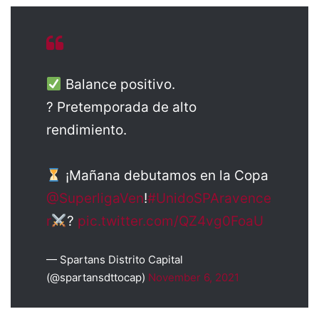
Balance positivo.
? Pretemporada de alto
rendimiento.
¡Mañana debutamos en la Copa
@SuperligaVen
!
#UnidoSPAravence
r
?
pic.twitter.com/QZ4vg0FoaU
— Spartans Distrito Capital
(@spartansdttocap)
November 6, 2021