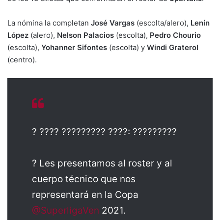
La nómina la completan
José Vargas
(escolta/alero),
Lenín
López
(alero),
Nelson Palacios
(escolta),
Pedro Chourio
(escolta),
Yohanner Sifontes
(escolta) y
Windi Graterol
(centro).
?️ ???? ????????? ????: ?????????
? Les presentamos al roster y al
cuerpo técnico que nos
representará en la Copa
@SuperligaVen
2021.