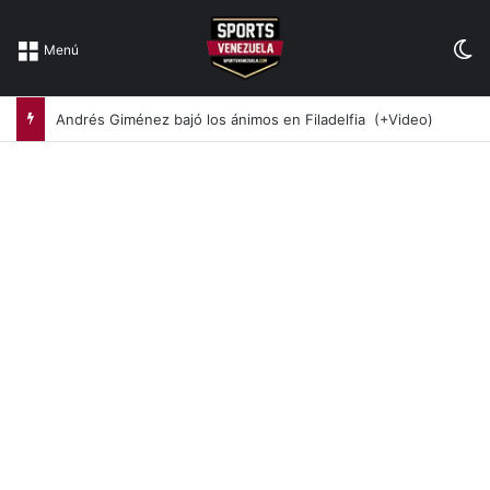
Sw
Menú
Andrés Giménez bajó los ánimos en Filadelfia (+Video)