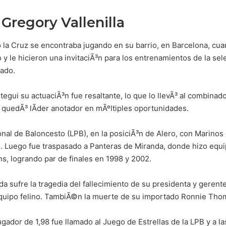
 Gregory Vallenilla
o la Cruz se encontraba jugando en su barrio, en Barcelona, c
 y le hicieron una invitaciÃ³n para los entrenamientos de la se
tado.
tegui su actuaciÃ³n fue resaltante, lo que lo llevÃ³ al combinado
, quedÃ³ lÃ­der anotador en mÃºltiples oportunidades.
onal de Baloncesto (LPB), en la posiciÃ³n de Alero, con Marino
. Luego fue traspasado a Panteras de Miranda, donde hizo equi
, logrando par de finales en 1998 y 2002.
a sufre la tragedia del fallecimiento de su presidenta y gere
quipo felino. TambiÃ©n la muerte de su importado Ronnie Tho
ugador de 1,98 fue llamado al Juego de Estrellas de la LPB y a