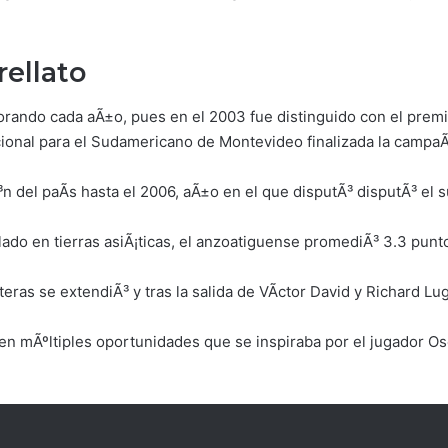
rellato
rando cada aÃ±o, pues en el 2003 fue distinguido con el premi
ional para el Sudamericano de Montevideo finalizada la campa
Ã³n del paÃ­s hasta el 2006, aÃ±o en el que disputÃ³ disputÃ³ e
ado en tierras asiÃ¡ticas, el anzoatiguense promediÃ³ 3.3 puntos
teras se extendiÃ³ y tras la salida de VÃ­ctor David y Richard L
³ en mÃºltiples oportunidades que se inspiraba por el jugador O