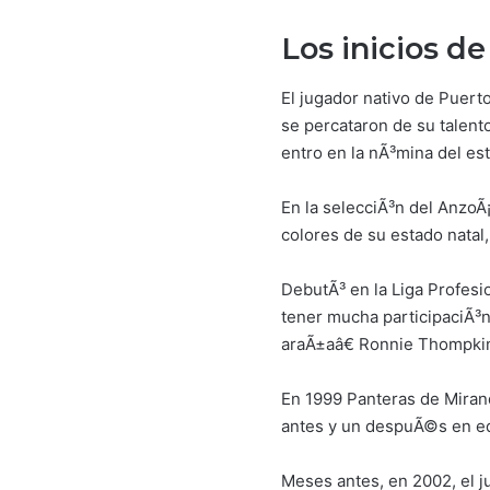
Los inicios de
El jugador nativo de Puert
se percataron de su talento
entro en la nÃ³mina del es
En la selecciÃ³n del AnzoÃ¡
colores de su estado natal
DebutÃ³ en la Liga Profesi
tener mucha participaciÃ³n
araÃ±aâ€ Ronnie Thompkins
En 1999 Panteras de Mirand
antes y un despuÃ©s en e
Meses antes, en 2002, el j