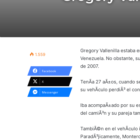
Gregory Vallenilla estaba 
1.559
Venezuela. No obstante, su 
de 2007.
Facebook
TenÃ­a 27 aÃ±os, cuando se
X
su vehÃ­culo perdiÃ³ el co
Messenger
Iba acompaÃ±ado por su es
del camiÃ³n y su pareja t
TambiÃ©n en el vehÃ­culo i
ParadÃ³jicamente, Montero