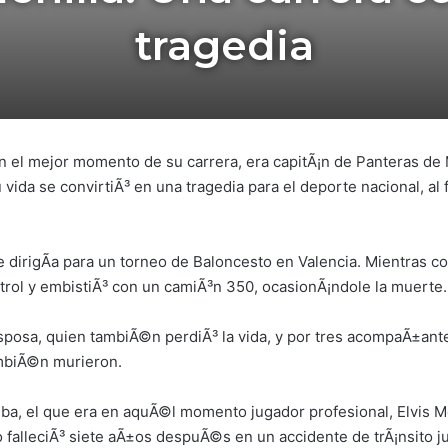
tragedia
en el mejor momento de su carrera, era capitÃ¡n de Panteras de M
vida se convirtiÃ³ en una tragedia para el deporte nacional, al f
 dirigÃ­a para un torneo de Baloncesto en Valencia. Mientras c
ntrol y embistiÃ³ con un camiÃ³n 350, ocasionÃ¡ndole la muerte.
posa, quien tambiÃ©n perdiÃ³ la vida, y por tres acompaÃ±ante
ambiÃ©n murieron.
ba, el que era en aquÃ©l momento jugador profesional, Elvis Mo
 falleciÃ³ siete aÃ±os despuÃ©s en un accidente de trÃ¡nsito 