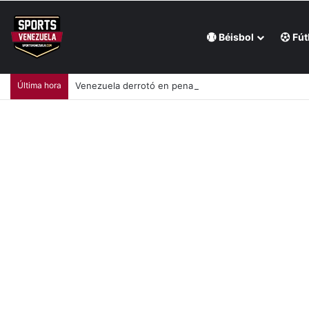
Béisbol
Fút
Última hora
Venezuela derrotó en penales a México y se coronó