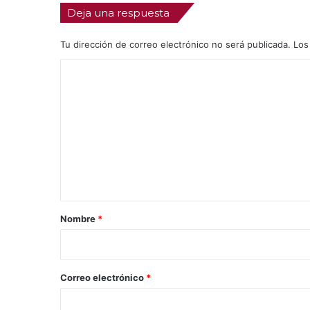
Deja una respuesta
Tu dirección de correo electrónico no será publicada.
Los
C
o
m
e
n
t
a
r
Nombre
*
i
o
*
Correo electrónico
*