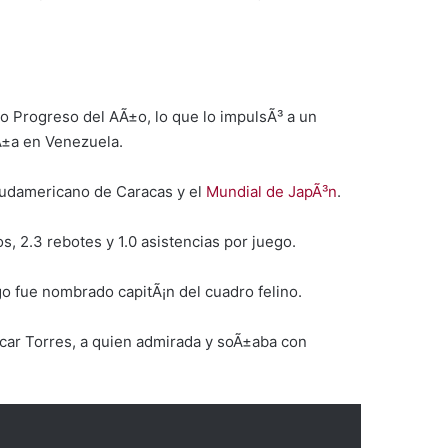
o Progreso del AÃ±o, lo que lo impulsÃ³ a un
Ã±a en Venezuela.
l sudamericano de Caracas y el
Mundial de JapÃ³n
.
, 2.3 rebotes y 1.0 asistencias por juego.
ugo fue nombrado capitÃ¡n del cuadro felino.
scar Torres, a quien admirada y soÃ±aba con