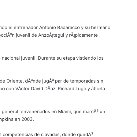
uando el entrenador Antonio Badaracco y su hermano
lecciÃ³n juvenil de AnzoÃ¡tegui y rÃ¡pidamente
 nacional juvenil. Durante su etapa vistiendo los
s de Oriente, dÃ³nde jugÃ³ par de temporadas sin
po con VÃ­ctor David DÃ­az, Richard Lugo y â€œla
nte general, envenenados en Miami, que marcÃ³ un
mpkins en 2003.
 las competencias de clavadas, donde quedÃ³