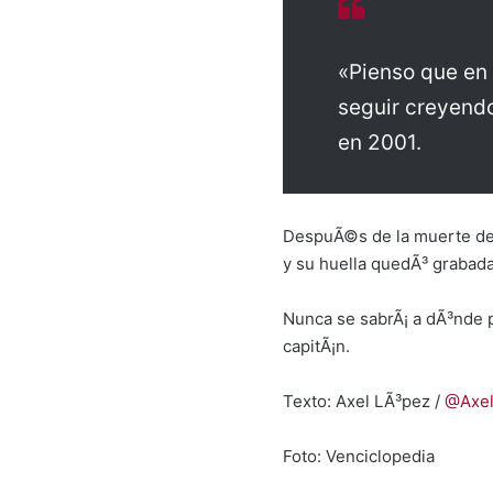
«Pienso que en 
seguir creyendo
en 2001.
DespuÃ©s de la muerte del 
y su huella quedÃ³ grabada
Nunca se sabrÃ¡ a dÃ³nde pu
capitÃ¡n.
Texto: Axel LÃ³pez /
@Axel
Foto: Venciclopedia