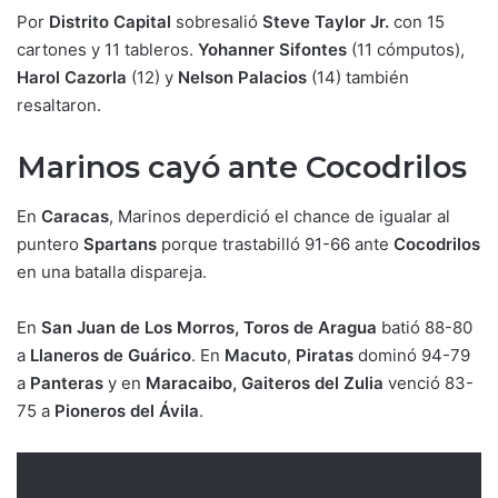
Por
Distrito Capital
sobresalió
Steve Taylor Jr.
con 15
cartones y 11 tableros.
Yohanner Sifontes
(11 cómputos),
Harol Cazorla
(12) y
Nelson Palacios
(14) también
resaltaron.
Marinos cayó ante Cocodrilos
En
Caracas
, Marinos deperdició el chance de igualar al
puntero
Spartans
porque trastabilló 91-66 ante
Cocodrilos
en una batalla dispareja.
En
San Juan de Los Morros, Toros de Aragua
batió 88-80
a
Llaneros de Guárico
. En
Macuto
,
Piratas
dominó 94-79
a
Panteras
y en
Maracaibo, Gaiteros del Zulia
venció 83-
75 a
Pioneros del Ávila
.