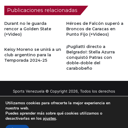
Publicaciones relacionadas
Durant no le guarda
Héroes de Falcón superó a
rencor a Golden State
Broncos de Caracas en
(+Video)
Punto Fijo (+Videos)
¡Pugliatti directo a
Keisy Moreno se unirá a un
Belgrado!: Stella Azurra
club argentino para la
conquistó Patras con
Temporada 2024-25
doble-doble del
carabobeño
Sports Venezuela © Copyright 2026, Todos los derechos
reservados |
Tema gestionado por Caissa Agency
Utilizamos cookies para ofrecerte la mejor experiencia en
nuestra web.
Puedes aprender más sobre qué cookies utilizamos o
Facebook
X
YouTube
Instagram
desactivarlas en los
ajustes
.