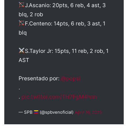
J.Ascanio: 20pts, 6 reb, 4 ast, 3
blq, 2 rob
F.Centeno: 14pts, 6 reb, 3 ast, 1
blq
S.Taylor Jr: 15pts, 11 reb, 2 rob, 1
AST
Presentado por:
@pepsi
.
.
pic.twitter.com/TH7FgM4hnh
— SPB
(@spbvenoficial)
April 16, 2025