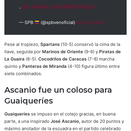
.
pic.twitter.com/NjeTd4xJpU
— SPB
(@spbvenoficial)
April 16, 2025
Pese al tropiezo,
Spartans
(10-5) conservó la cima de la
llave, seguida por
Marinos de Oriente
(9-6) y
Piratas de
La Guaira
(6-5).
Cocodrilos de Caracas
(7-8) marcha
quinto y
Panteras de Miranda
(4-10) figura último entre
siete combinados.
Ascanio fue un coloso para
Guaiqueríes
Guaiqueríes
se impuso en el cotejo gracias, en buena
parte, a una inspirado
José Ascanio,
autor de 20 puntos y
máximo anotador de la escuadra en el partido celebrado