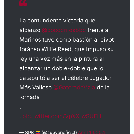
La contundente victoria que
alcanzó
@cocodrilosbbc
frente a
Marinos tuvo como bastión al pívot
foráneo Willie Reed, que impuso su
ley una vez más en la pintura al
alcanzar un doble-doble que lo
catapultó a ser el célebre Jugador
Más Valioso
@GatoradeVzla
de la
jornada
.
.
pic.twitter.com/VpXXtwSUFH
— SPB
(@spbvenoficial)
April 16, 2025