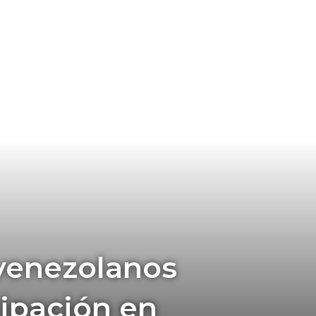
 venezolanos
cipación en