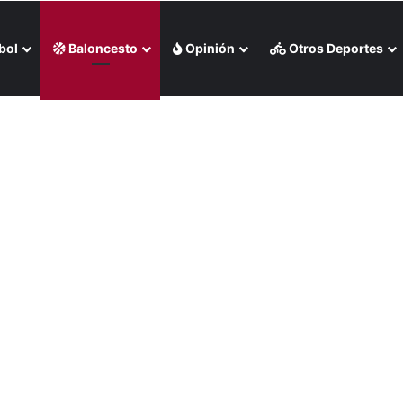
bol
Baloncesto
Opinión
Otros Deportes
s Rojas apaleó a Medias Blancas (+Video)