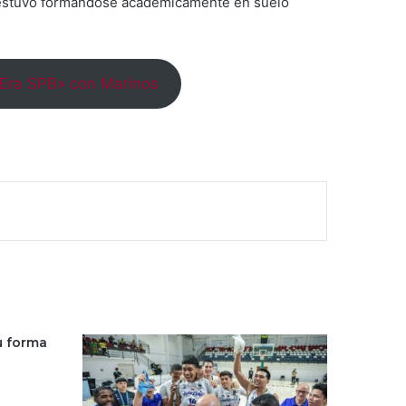
os estuvo formándose académicamente en suelo
«Era SPB» con Marinos
u forma