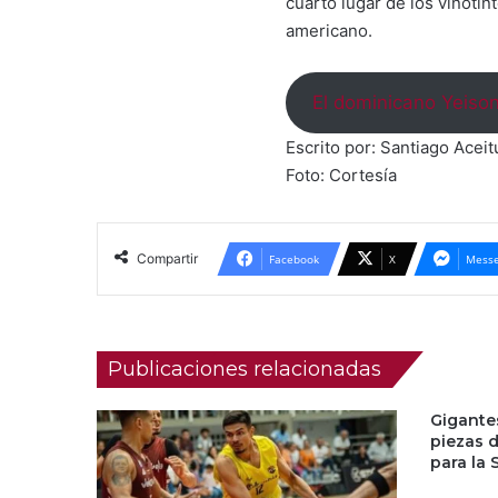
cuarto lugar de los vinoti
americano.
El dominicano Yeiso
Escrito por: Santiago Acei
Foto: Cortesía
Compartir
Facebook
X
Messe
Publicaciones relacionadas
Gigante
piezas 
para la 