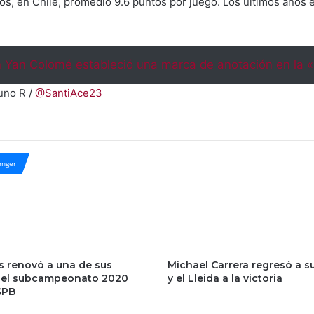
ntos, en Chile, promedió 9.6 puntos por juego. Los últimos añ
n Yan Colomé estableció una marca de anotación en la 
tuno R /
@SantiAce23
nger
s renovó a una de sus
Michael Carrera regresó a s
del subcampeonato 2020
y el Lleida a la victoria
SPB