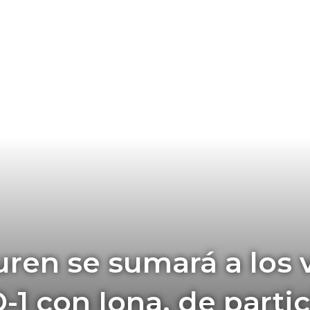
ren se sumará a los
1 con Iona, de parti