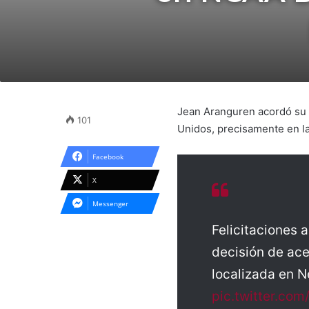
Jean Aranguren acordó su l
101
Unidos, precisamente en l
Facebook
X
Messenger
Felicitaciones
decisión de ace
localizada en N
pic.twitter.c