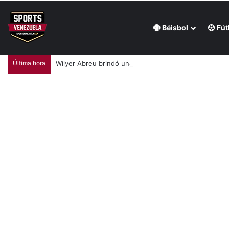
Béisbol
Fút
Última hora
Wilyer Abreu brindó una exhibición de fuerza y Media