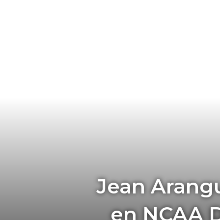
Jean Arangu
en NCAA D-