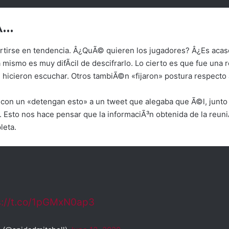
­…
ertirse en tendencia. Â¿QuÃ© quieren los jugadores? Â¿Es acas
mismo es muy difÃ­cil de descifrarlo. Lo cierto es que fue una 
 hicieron escuchar. Otros tambiÃ©n «fijaron» postura respecto 
 con un «detengan esto» a un tweet que alegaba que Ã©l, junt
. Esto nos hace pensar que la informaciÃ³n obtenida de la reuni
leta.
s://t.co/1pGMxN0ap3