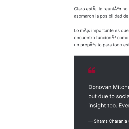
Claro estÃ¡, la reuniÃ³n n
asomaron la posibilidad de
Lo mÃ¡s importante es que 
encuentro funcionÃ³ como u
un propÃ³sito para todo es
Donovan Mitche
out due to soci
insight too. Ev
— Shams Charania