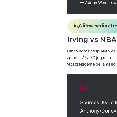
— Adrian Wojnarow
Â¿CÃ³mo serÃ­a el r
Irving vs NBA
Cinco horas despuÃ©s del 
aglomerÃ³ a 80 jugadores
vicepresidente de la
Asoci
Sources: Kyrie 
Anthony/Donova