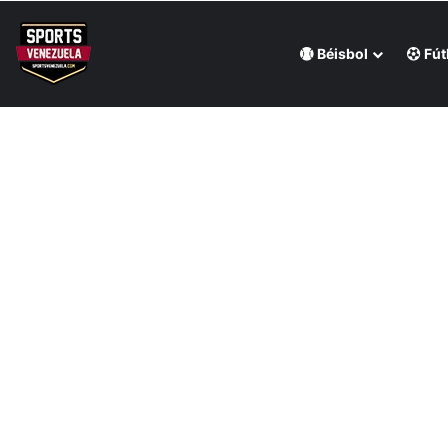
Béisbol
Fút
Última hora
Mijares le ganó la pulseada a Milano en la jornada de la