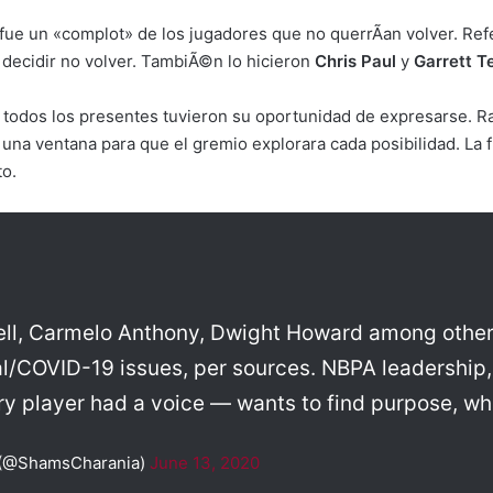
o fue un «complot» de los jugadores que no querrÃ­an volver. R
 decidir no volver. TambiÃ©n lo hicieron
Chris Paul
y
Garrett T
todos los presentes tuvieron su oportunidad de expresarse. Ra
na ventana para que el gremio explorara cada posibilidad. La f
to.
ll, Carmelo Anthony, Dwight Howard among others
al/COVID-19 issues, per sources. NBPA leadership,
ery player had a voice — wants to find purpose, wh
 (@ShamsCharania)
June 13, 2020