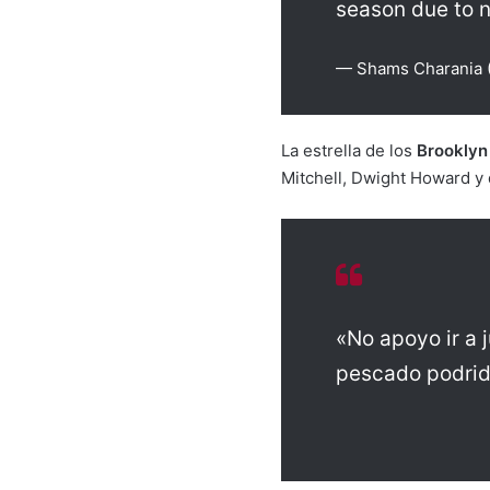
season due to n
— Shams Charania
La estrella de los
Brooklyn
Mitchell, Dwight Howard y 
«No apoyo ir a 
pescado podrido