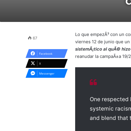
Lo que empezÃ³ con un come
67
viernes 12 de junio que un
sistemÃ¡tico al quÃ© hizo
Facebook
reanudar la campaÃ±a 19/2
X
Messenger
One respected N
systemic racism 
and blend that 