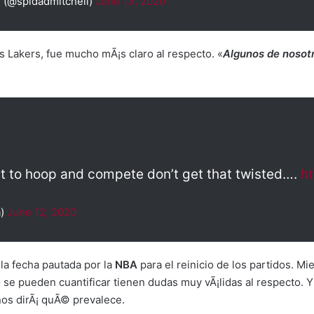
 (@spidadmitchell)
June 13, 2020
 Lakers, fue mucho mÃ¡s claro al respecto. «
Algunos de nosotr
t to hoop and compete don’t get that twisted….
h
a)
June 12, 2020
la fecha pautada por la
NBA
para el reinicio de los partidos. Mi
se pueden cuantificar tienen dudas muy vÃ¡lidas al respecto. Y
 nos dirÃ¡ quÃ© prevalece.