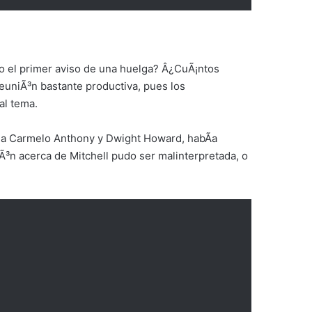
o el primer aviso de una huelga? Â¿CuÃ¡ntos
reuniÃ³n bastante productiva, pues los
al tema.
o a Carmelo Anthony y Dwight Howard, habÃ­a
Ã³n acerca de Mitchell pudo ser malinterpretada, o