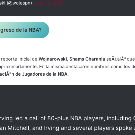
ski (@wojespn)
June 12, 2020
egreso de la NBA?
reporte inicial de
Wojnarowski
,
Shams Charania
seÃ±alÃ³ que
 aproximadamente. En la misma destacaron nombres como los 
aciÃ³n de Jugadores de la NBA
.
Irving led a call of 80-plus NBA players, includin
n Mitchell, and Irving and several players spoke