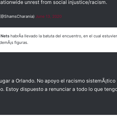
ationwide unrest from social injustice/racism.
 (@ShamsCharania)
June 13, 2020
 Nets
habrÃ­a llevado la batuta del encuentro, en el cual estu
demÃ¡s figuras.
jugar a Orlando. No apoyo el racismo sistemÃ¡tico 
. Estoy dispuesto a renunciar a todo lo que tengo