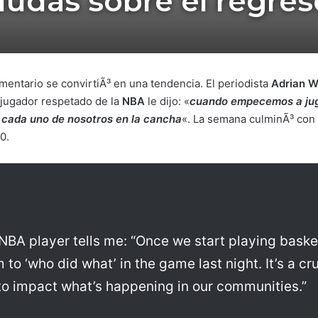
dudas sobre el regres
ntario se convirtiÃ³ en una tendencia. El periodista
Adrian W
 jugador respetado de la
NBA
le dijo: «
cuando empecemos a juga
 cada uno de nosotros en la cancha
«. La semana culminÃ³ con 
0.
BA player tells me: “Once we start playing basket
to ‘who did what’ in the game last night. It’s a cru
to impact what’s happening in our communities.”