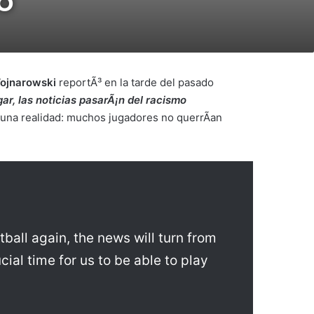
o
ojnarowski
reportÃ³ en la tarde del pasado
r, las noticias pasarÃ¡n del racismo
una realidad: muchos jugadores no querrÃ­an
ball again, the news will turn from
cial time for us to be able to play