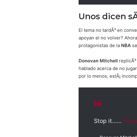
Unos dicen sÃ
El tema no tardÃ³ en conv
apoyan el no volver? Ahora 
protagonistas de la
NBA
se
Donovan Mitchell
replicÃ³
hablado acerca de no jugar
por lo menos, estÃ¡ incomp
Stop it……
http