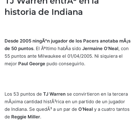
TJ Warren entrÃ³ en la
historia de Indiana
Desde 2005 ningÃºn jugador de los Pacers anotaba mÃ¡s
de 50 puntos
. El Ãºltimo habÃ­a sido
Jermaine O’Neal
, con
55 puntos ante Milwaukee el 01/04/2005. Ni siquiera el
mejor
Paul George
pudo conseguirlo.
Los 53 puntos de
TJ Warren
se convirtieron en la tercera
mÃ¡xima cantidad histÃ³rica en un partido de un jugador
de Indiana. Se quedÃ³ a un par de
O’Neal
y a cuatro tantos
de
Reggie Miller
.