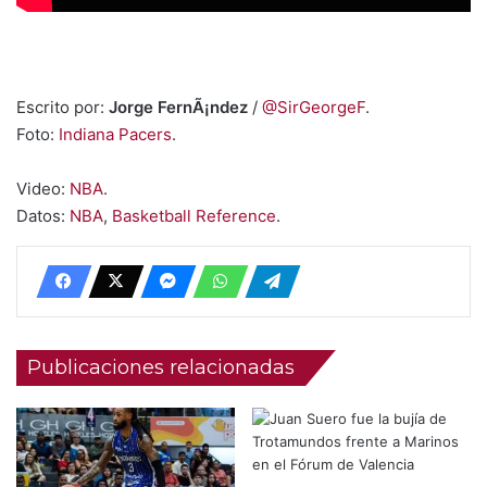
Escrito por:
Jorge FernÃ¡ndez
/
@SirGeorgeF
.
Foto:
Indiana Pacers
.
Video:
NBA
.
Datos:
NBA
,
Basketball Reference
.
Publicaciones relacionadas