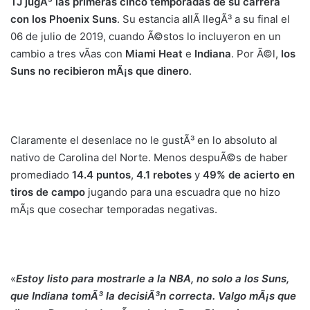
TJ jugÃ³ las primeras cinco temporadas de su carrera
con los Phoenix Suns
. Su estancia allÃ­ llegÃ³ a su final el
06 de julio de 2019, cuando Ã©stos lo incluyeron en un
cambio a tres vÃ­as con
Miami Heat
e
Indiana
. Por Ã©l,
l
os
Suns no recibieron mÃ¡s que dinero
.
Claramente el desenlace no le gustÃ³ en lo absoluto al
nativo de Carolina del Norte. Menos despuÃ©s de haber
promediado
14.4 puntos
,
4.1 rebotes
y
49% de acierto en
tiros de campo
jugando para una escuadra que no hizo
mÃ¡s que cosechar temporadas negativas.
«
Estoy listo para mostrarle a la NBA, no solo a los Suns,
que Indiana tomÃ³ la decisiÃ³n correcta. Valgo mÃ¡s que