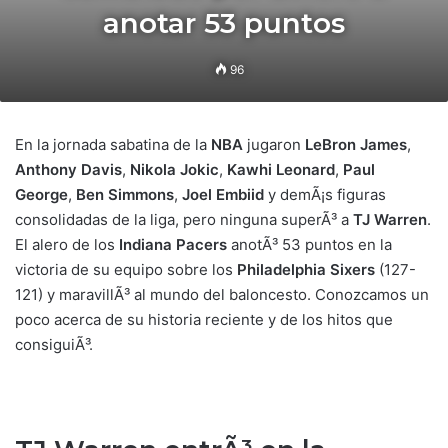
anotar 53 puntos
96
En la jornada sabatina de la
NBA
jugaron
LeBron James
,
Anthony Davis
,
Nikola Jokic
,
Kawhi Leonard
,
Paul
George
,
Ben Simmons
,
Joel Embiid
y demÃ¡s figuras
consolidadas de la liga, pero ninguna superÃ³ a
TJ Warren
.
El alero de los
Indiana Pacers
anotÃ³ 53 puntos en la
victoria de su equipo sobre los
Philadelphia Sixers
(127-
121) y maravillÃ³ al mundo del baloncesto. Conozcamos un
poco acerca de su historia reciente y de los hitos que
consiguiÃ³.