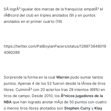
SÃ­ logrÃ³ igualar dos marcas de la franquicia: empatÃ³ el
rÃ©cord del club en triples anotados (9) y en puntos
anotados en el primer cuarto (19).
https://twitter.com/PatBoylanPacers/status/128973648019
4060289
Sorprende la forma en la cual
Warren
pudo sumar tantos
puntos. Apenas 4 de los 53 fueron desde la lÃ­nea de tiros
libres. CulminÃ³ con 20 aciertos tras 29 intentos (69%) en
tiros de campo. Desde 2010, los
Ãºnicos jugadores de la
NBA
que han logrado anotar mÃ¡s de 50 puntos con cuatro
o menos tiros libres anotados son
Stephen Curry
y
Klay