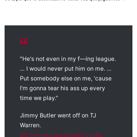
"He's not even in my f—ing league.
… I would never put him on me. …
Put somebody else on me, 'cause
I'm gonna tear his ass up every
time we play."
Jimmy Butler went off on TJ
Warren.
pic.twitter.com/SMmRVgUx9z