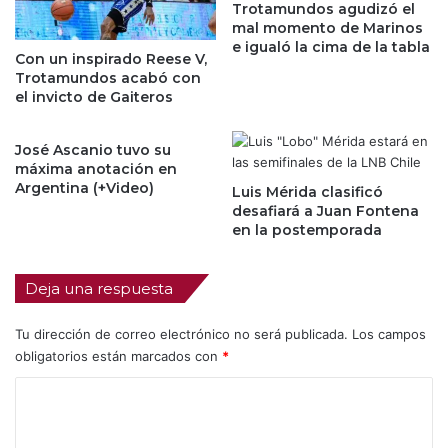
Trotamundos agudizó el
mal momento de Marinos
e igualó la cima de la tabla
Con un inspirado Reese V,
Trotamundos acabó con
el invicto de Gaiteros
José Ascanio tuvo su
máxima anotación en
Argentina (+Video)
Luis Mérida clasificó
desafiará a Juan Fontena
en la postemporada
Deja una respuesta
Tu dirección de correo electrónico no será publicada.
Los campos
obligatorios están marcados con
*
C
o