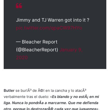
Jimmy and TJ Warren got into it ?
pic.twitter.com/qpaCW97HYo
— Bleacher Report
(@BleacherReport)
January 9,
2020
Butler
se burlÃ³ de Ã©l en la cancha y lo atacÃ³
verbalmente tras el duelo: «
Es blando y no estÃ¡ en mi
liga. Nunca lo pondrÃ­a a marcarme. Que me defienda
otro, porque lo destrozarÃ© cada vez que juguemos
«.