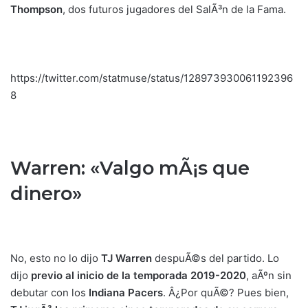
Thompson
, dos futuros jugadores del SalÃ³n de la Fama.
https://twitter.com/statmuse/status/128973930061192396
8
Warren: «Valgo mÃ¡s que
dinero»
No, esto no lo dijo
TJ Warren
despuÃ©s del partido. Lo
dijo
previo al inicio de la temporada 2019-2020
, aÃºn sin
debutar con los
Indiana Pacers
. Â¿Por quÃ©? Pues bien,