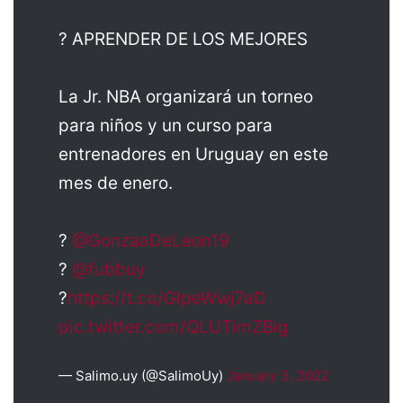
? APRENDER DE LOS MEJORES
La Jr. NBA organizará un torneo
para niños y un curso para
entrenadores en Uruguay en este
mes de enero.
?
@GonzaaDeLeon19
?
@fubbuy
?
https://t.co/GlpeWwj7aD
pic.twitter.com/QLUTimZBig
— Salimo.uy (@SalimoUy)
January 3, 2022