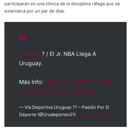
participarán en una clínica de la disciplina ráfaga que se
extenderá por un par de días.
#Basket
? / El Jr. NBA Llega A
Uruguay.
Más Info:
https://t.co/9Qen7BVEwR
pic.twitter.com/nYZ5bUuccR
— Vía Deportiva Uruguay ?? – Pasión Por El
Deporte (@Urudeportes21)
January 3, 2022