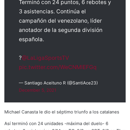
Terminó con 24 puntos, 6 rebotes y
3 asistencias. Continúa el
campañón del venezolano, líder
anotador de la segunda división
española.
?
@LaLigaSportsTV
pic.twitter.com/WeCNMlEFGq
— Santiago Aceituno R (@SantiAce23)
December 5, 2021
Michael Canasta le dio el séptimo triunfo a los catalanes
Así terminó con 24 unidades -máxima del duelo- 6