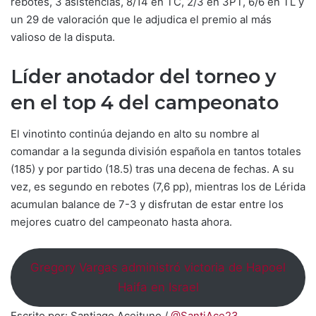
rebotes, 3 asistencias, 8/14 en TC, 2/3 en 3PT, 6/6 en TL y
un 29 de valoración que le adjudica el premio al más
valioso de la disputa.
Líder anotador del torneo y
en el top 4 del campeonato
El vinotinto continúa dejando en alto su nombre al
comandar a la segunda división española en tantos totales
(185) y por partido (18.5) tras una decena de fechas. A su
vez, es segundo en rebotes (7,6 pp), mientras los de Lérida
acumulan balance de 7-3 y disfrutan de estar entre los
mejores cuatro del campeonato hasta ahora.
Gregory Vargas administró victoria de Hapoel
Haifa en Israel
Escrito por: Santiago Aceituno /
@SantiAce23