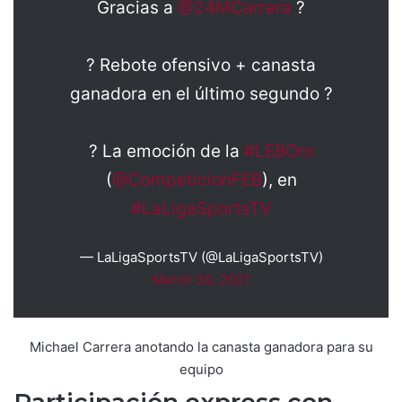
Gracias a
@24MCarrera
?
? Rebote ofensivo + canasta
ganadora en el último segundo ?
? La emoción de la
#LEBOro
(
@CompeticionFEB
), en
#LaLigaSportsTV
— LaLigaSportsTV (@LaLigaSportsTV)
March 30, 2021
Michael Carrera anotando la canasta ganadora para su
equipo