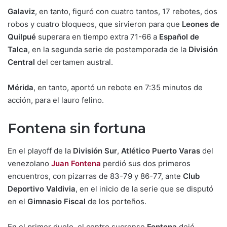
Galaviz
, en tanto, figuró con cuatro tantos, 17 rebotes, dos
robos y cuatro bloqueos, que sirvieron para que
Leones de
Quilpué
superara en tiempo extra 71-66 a
Español de
Talca
, en la segunda serie de postemporada de la
División
Central
del certamen austral.
Mérida
, en tanto, aportó un rebote en 7:35 minutos de
acción, para el lauro felino.
Fontena sin fortuna
En el playoff de la
División Sur
,
Atlético Puerto Varas
del
venezolano
Juan Fontena
perdió sus dos primeros
encuentros, con pizarras de 83-79 y 86-77, ante
Club
Deportivo Valdivia
, en el inicio de la serie que se disputó
en el
Gimnasio Fiscal
de los porteños.
En el primer duelo, el centro sucrense
Fontena
dejó