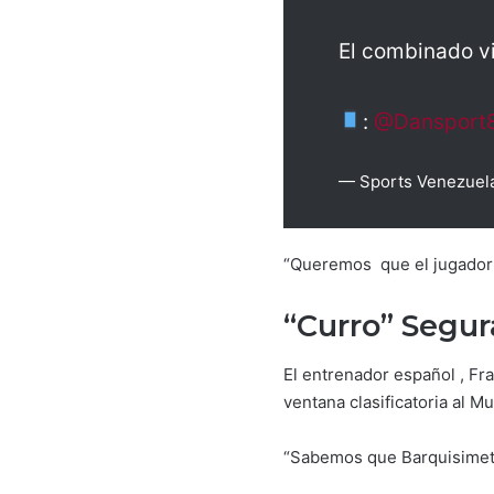
El combinado vi
:
@Dansport
— Sports Venezuel
“Queremos que el jugador U
“Curro” Segur
El entrenador español , Fr
ventana clasificatoria al M
“Sabemos que Barquisimeto