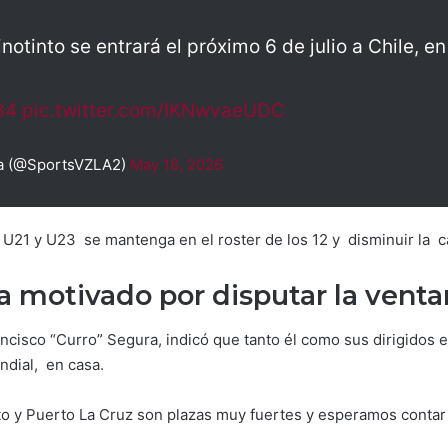
notinto se entrará el próximo 6 de julio a Chile, e
84
pic.twitter.com/IKNwvaeUDC
a (@SportsVZLA2)
May 18, 2026
21 y U23 se mantenga en el roster de los 12 y disminuir la can
a motivado por disputar la venta
ancisco “Curro” Segura, indicó que tanto él como sus dirigidos 
undial, en casa.
 y Puerto La Cruz son plazas muy fuertes y esperamos contar c