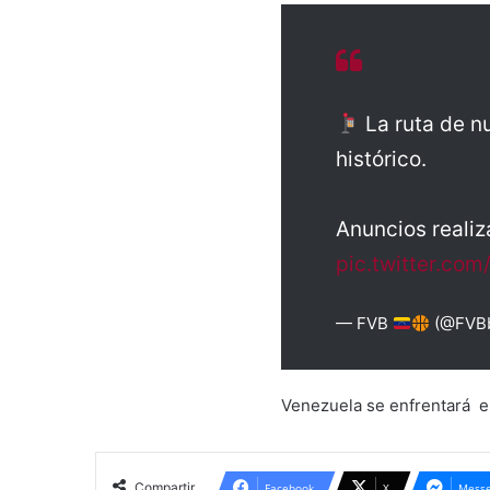
La ruta de n
histórico.
Anuncios realiz
pic.twitter.co
— FVB
(@FVBb
Venezuela se enfrentará el
Compartir
Facebook
X
Messe