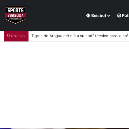
Béisbol
Fút
Última hora
Andrés Giménez jugó vivo para ayudar a Azulejos de T