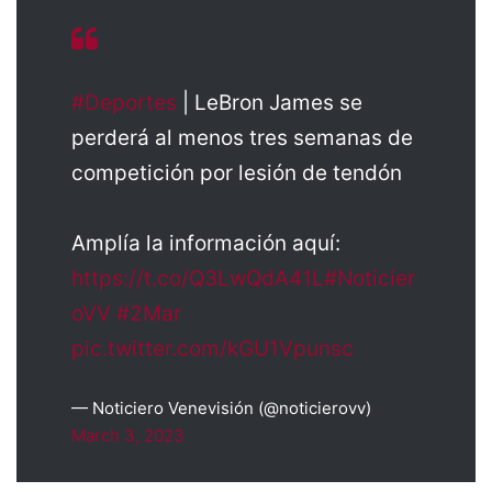
#Deportes
| LeBron James se
perderá al menos tres semanas de
competición por lesión de tendón
Amplía la información aquí:
https://t.co/Q3LwQdA41L
#Noticier
oVV
#2Mar
pic.twitter.com/kGU1Vpunsc
— Noticiero Venevisión (@noticierovv)
March 3, 2023