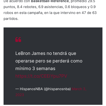
De acuerdo con
Basketball-Reference
, promedió 29.5
puntos, 8.4 rebotes, 6.9 asistencias, 0.6 bloqueos y 0.9
robos en esta campaña, en la que intervino en 47 de 63
partidos.
LeBron James no tendrá que
operarse pero se perderá como
mínimo 3 semanas
https://t.co/CEEiYpu7PV
— HispanosNBA (@hispanosnba)
March 3,
2023