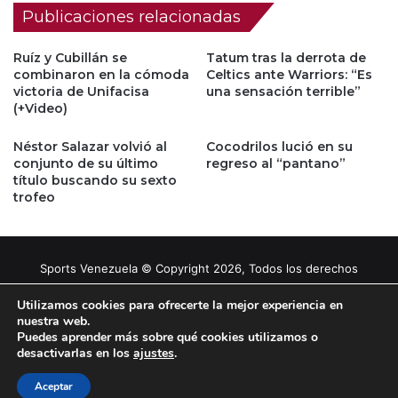
Publicaciones relacionadas
Ruíz y Cubillán se
Tatum tras la derrota de
combinaron en la cómoda
Celtics ante Warriors: “Es
victoria de Unifacisa
una sensación terrible”
(+Video)
Néstor Salazar volvió al
Cocodrilos lució en su
conjunto de su último
regreso al “pantano”
título buscando su sexto
trofeo
Sports Venezuela © Copyright 2026, Todos los derechos
reservados |
Tema gestionado por Caissa Agency
Utilizamos cookies para ofrecerte la mejor experiencia en
nuestra web.
Puedes aprender más sobre qué cookies utilizamos o
Facebook
X
YouTube
Instagram
desactivarlas en los
ajustes
.
Aceptar