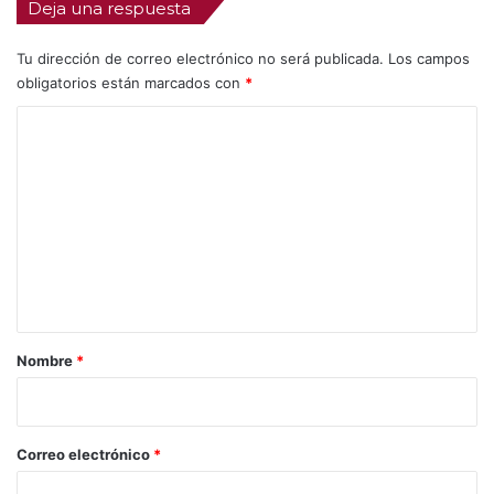
Deja una respuesta
Tu dirección de correo electrónico no será publicada.
Los campos
obligatorios están marcados con
*
C
o
m
e
n
t
a
r
Nombre
*
i
o
*
Correo electrónico
*