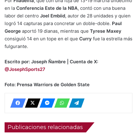
Por
Filadelfia
, que con una foja de 13-19 marcha undécimo
en la
Conferencia Este de la NBA
, contó con una buena
labor del centro
Joel Embiid
, autor de 28 unidades y quien
logró 14 capturas para concretar un doble-doble.
Paul
George
aportó 19 dianas, mientras que
Tyrese Maxey
consiguió 14 en un tope en el que
Curry
fue la estrella más
fulgurante.
Escrito por: Joseph Ñambre | Cuenta de X:
@JosephSports27
Foto: Prensa Warriors de Golden State
Publicaciones relacionadas