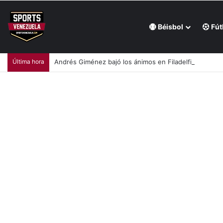
Béisbol
Fút
Última hora
Andrés Giménez bajó los ánimos en Filadelfia (+Vid