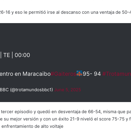
26-16 y eso le permitió irse al descanso con una ventaja de 50-
| TE | 00:00
uentro en Maracaibo
#Gaiteros
95- 94
#Trotamun
BC (@trotamundosbbc1)
June 5, 2025
el tercer episodio y quedó en desventaja de 66-54, misma que pa
 de su mejor versión y con un éxito 21-9 niveló el score 75-75 
l enfrentamiento de alto voltaje