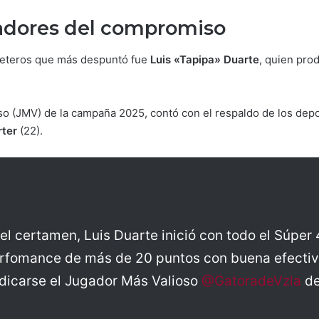
adores del compromiso
eteros que más despuntó fue
Luis «Tapipa» Duarte
, quien prod
so (JMV) de la campaña 2025, contó con el respaldo de los depo
rter
(22).
el certamen, Luis Duarte inició con todo el Súper 
rfomance de más de 20 puntos con buena efectivi
udicarse el Jugador Más Valioso
@GatoradeVzla
de