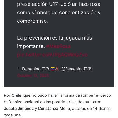
preselección U17 lució un lazo rosa
como símbolo de concientización y
compromiso.
La prevención es la jugada más
importante.
#MesRosa
pic.twitter.com/9gAQWeQZyo
— Femenino FVB
(@FemeninoFVB)
October 12, 2025
Por
Chile
, que no pudo hallar la forma de romper el cerco
defensivo nacional en las postrimerías, despuntaron
Josefa Jiménez
y
Constanza Mella
, autoras de 14 dianas
cada una.