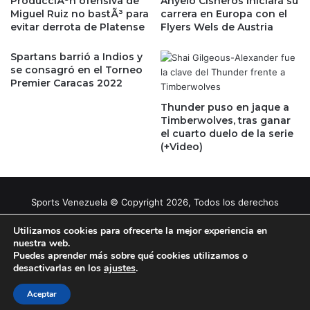
ProducciÃ³n ofensiva de
Ányelo Cisneros iniciará su
Miguel Ruiz no bastÃ³ para
carrera en Europa con el
evitar derrota de Platense
Flyers Wels de Austria
Spartans barrió a Indios y
se consagró en el Torneo
Premier Caracas 2022
Thunder puso en jaque a
Timberwolves, tras ganar
el cuarto duelo de la serie
(+Video)
Sports Venezuela © Copyright 2026, Todos los derechos
reservados |
Tema gestionado por Caissa Agency
Utilizamos cookies para ofrecerte la mejor experiencia en
nuestra web.
Puedes aprender más sobre qué cookies utilizamos o
Facebook
X
YouTube
Instagram
desactivarlas en los
ajustes
.
Aceptar