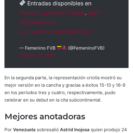
Entradas disponibles en
https://t.co/Fw3PJ7MBIL
.
#U17
#DaleMorado
pic.twitter.com/6rzRIYGYe1
— Femenino FVB
(@FemeninoFVB)
October 17, 2025
En la segunda parte, la representación criolla mostró su
mejor versión en la cancha y gracias a éxitos 15-10 y 16-9
en los períodos tres y cuatro, respectivamente, pudo
celebrar en su debut en la cita subcontinental.
Mejores anotadoras
Por
Venezuela
sobresalió
Astrid Inojosa
quien produjo 24