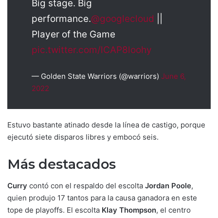
Big stage. Big
performance.
@googlecloud
||
Player of the Game
pic.twitter.com/lCAP8loohy
— Golden State Warriors (@warriors)
June 6,
2022
Estuvo bastante atinado desde la línea de castigo, porque
ejecutó siete disparos libres y embocó seis.
Más destacados
Curry
contó con el respaldo del escolta
Jordan Poole
,
quien produjo 17 tantos para la causa ganadora en este
tope de playoffs. El escolta
Klay Thompson
, el centro