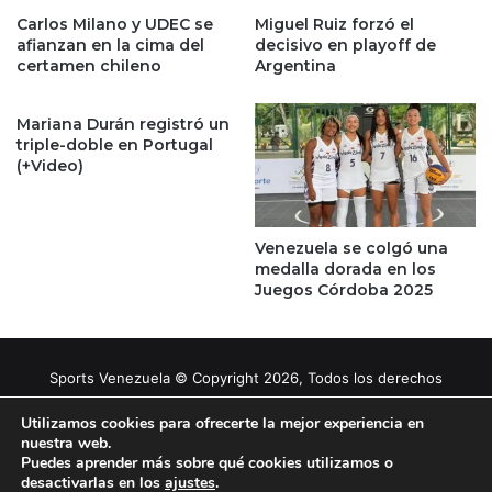
Carlos Milano y UDEC se
Miguel Ruiz forzó el
afianzan en la cima del
decisivo en playoff de
certamen chileno
Argentina
Mariana Durán registró un
triple-doble en Portugal
(+Video)
Venezuela se colgó una
medalla dorada en los
Juegos Córdoba 2025
Sports Venezuela © Copyright 2026, Todos los derechos
reservados |
Tema gestionado por Caissa Agency
Utilizamos cookies para ofrecerte la mejor experiencia en
nuestra web.
Puedes aprender más sobre qué cookies utilizamos o
Facebook
X
YouTube
Instagram
desactivarlas en los
ajustes
.