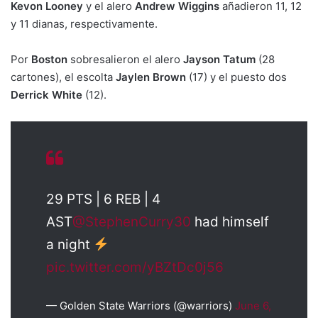
Kevon Looney
y el alero
Andrew Wiggins
añadieron 11, 12
y 11 dianas, respectivamente.
Por
Boston
sobresalieron el alero
Jayson Tatum
(28
cartones), el escolta
Jaylen Brown
(17) y el puesto dos
Derrick White
(12).
29 PTS | 6 REB | 4
AST
@StephenCurry30
had himself
a night
pic.twitter.com/yBZtDc0j56
— Golden State Warriors (@warriors)
June 6,